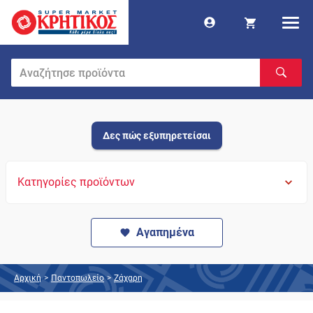
Δες πώς εξυπηρετείσαι
Κατηγορίες προϊόντων
Αγαπημένα
Αρχική
>
Παντοπωλείο
>
Ζάχαρη