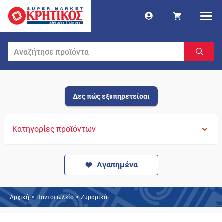
Δες πώς εξυπηρετείσαι
Κατηγορίες προϊόντων
Αγαπημένα
Αρχική
>
Παντοπωλείο
>
Ζυμαρικά