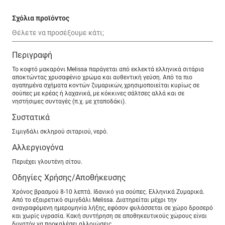
Σχόλια προϊόντος
Περιγραφή
Το κοφτό μακαρόνι Melissa παράγεται από εκλεκτά ελληνικά σιτάρια
αποκτώντας χρυσαφένιο χρώμα και αυθεντική γεύση. Από τα πιο
αγαπημένα σχήματα κοντών ζυμαρικών, χρησιμοποιείται κυρίως σε
σούπες με κρέας ή λαχανικά, με κόκκινες σάλτσες αλλά και σε
νηστήσιμες συνταγές (π.χ. με χταποδάκι).
Συστατικά
Σιμιγδάλι σκληρού σιταριού, νερό.
Αλλεργιογόνα
Περιέχει γλουτένη σίτου.
Οδηγίες Χρήσης/Αποθήκευσης
Χρόνος βρασμού 8-10 λεπτά. Ιδανικό για σούπες. Ελληνικά Ζυμαρικά.
Από το εξαιρετικό σιμιγδάλι Melissa. Διατηρείται μέχρι την
αναγραφόμενη ημερομηνία λήξης, εφόσον φυλάσσεται σε χώρο δροσερό
και χωρίς υγρασία. Κακή συντήρηση σε αποθηκευτικούς χώρους είναι
δυνατόν να προκαλέσει αλλοιώσεις.