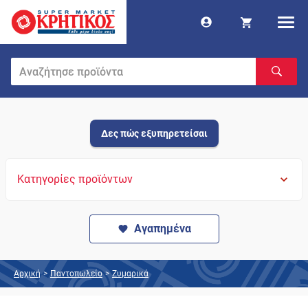
Δες πώς εξυπηρετείσαι
Κατηγορίες προϊόντων
Αγαπημένα
Αρχική
>
Παντοπωλείο
>
Ζυμαρικά