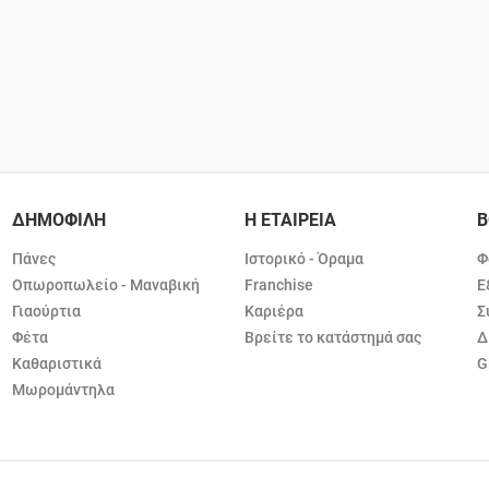
ΔΗΜΟΦΙΛΗ
Η ΕΤΑΙΡΕΙΑ
Β
Πάνες
Ιστορικό - Όραμα
Φ
Οπωροπωλείο - Μαναβική
Franchise
Ε
Γιαούρτια
Καριέρα
Σ
Φέτα
Βρείτε το κατάστημά σας
Δ
Καθαριστικά
G
Μωρομάντηλα