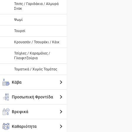
Τσιπς / Γαριδάκια / Αλμυρά
Σνακ
Ψωμί
Τουρσί
Κρουασάν / Τσουρέκι / Κέικ
Τσίχλες / Καραμέλες /
Γλειφιτζούρια
Τοματικά / Χυμός Τομάτας
Κάβα
Προσωπική Φροντίδα
Βρεφικά
Καθαριότητα