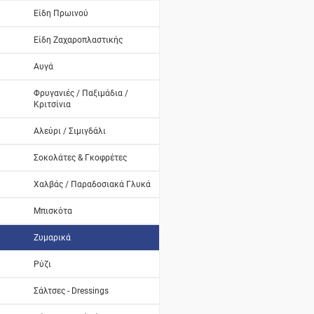
Είδη Πρωινού
Είδη Ζαχαροπλαστικής
Αυγά
Φρυγανιές / Παξιμάδια /
Κριτσίνια
Αλεύρι / Σιμιγδάλι
Σοκολάτες & Γκοφρέτες
Χαλβάς / Παραδοσιακά Γλυκά
Μπισκότα
Ζυμαρικά
Ρύζι
Σάλτσες - Dressings