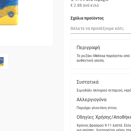
€ 2.88
ανά κιλό
Σχόλια προϊόντος
Περιγραφή
Το ρυζάκι Melissa παράγεται απ
αυθεντική γεύση.
Συστατικά
Σιμιγδάλι σκληρού σιταριού, νερό
Αλλεργιογόνα
Περιέχει γλουτένη σίτου.
Οδηγίες Χρήσης/Αποθήκ
Χρόνος βρασμού 9-11 λεπτά. Ελλη
για σούπες. Διατηρείται μέχρι τ