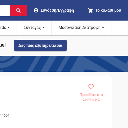
Σύνδεση/Εγγραφή
Το καλάθι μου
ards
Συνταγές
Μεσογειακή Διατροφή
με!
Δες πώς εξυπηρετείσαι
Προσθήκη στα
αγαπημένα
 44651