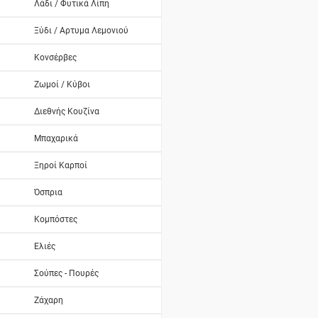
Λάδι / Φυτικά Λίπη
Ξύδι / Αρτυμα Λεμονιού
Κονσέρβες
Ζωμοί / Κύβοι
Διεθνής Κουζίνα
Μπαχαρικά
Ξηροί Καρποί
Όσπρια
Κομπόστες
Ελιές
Σούπες - Πουρές
Ζάχαρη