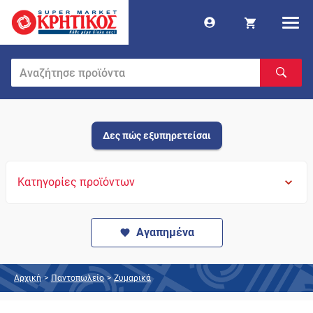
Δες πώς εξυπηρετείσαι
Κατηγορίες προϊόντων
Αγαπημένα
Αρχική
>
Παντοπωλείο
>
Ζυμαρικά