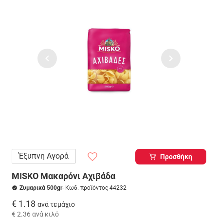
Έξυπνη Αγορά
Προσθήκη
MISKO Μακαρόνι Αχιβάδα
Ζυμαρικά 500gr
- Κωδ. προϊόντος 44232
€ 1.18
ανά τεμάχιο
€ 2.36
ανά κιλό