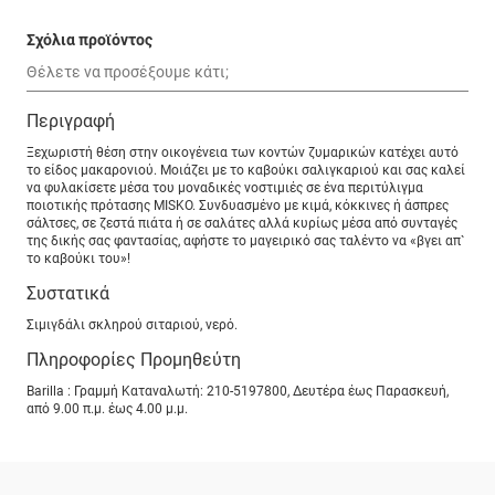
Σχόλια προϊόντος
Περιγραφή
Ξεχωριστή θέση στην οικογένεια των κοντών ζυµαρικών κατέχει αυτό
το είδος µακαρονιού. Μοιάζει µε το καβούκι σαλιγκαριού και σας καλεί
να φυλακίσετε µέσα του µοναδικές νοστιµιές σε ένα περιτύλιγµα
ποιοτικής πρότασης MISKO. Συνδυασµένο µε κιµά, κόκκινες ή άσπρες
σάλτσες, σε ζεστά πιάτα ή σε σαλάτες αλλά κυρίως µέσα από συνταγές
της δικής σας φαντασίας, αφήστε το µαγειρικό σας ταλέντο να «βγει απ`
το καβούκι του»!
Συστατικά
Σιμιγδάλι σκληρού σιταριού, νερό.
Πληροφορίες Προμηθεύτη
Barilla : Γραμμή Καταναλωτή: 210-5197800, Δευτέρα έως Παρασκευή,
από 9.00 π.μ. έως 4.00 μ.μ.