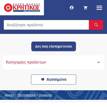
Δες πώς εξυπηρετείσαι
Κατηγορίες προϊόντων
Αγαπημένα
Αρχική
>
Παντοπωλείο
>
Ζυμαρικά