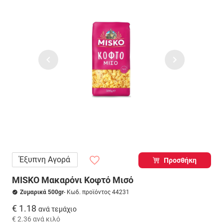
Έξυπνη Αγορά
Προσθήκη
MISKO Μακαρόνι Κοφτό Μισό
Ζυμαρικά 500gr
- Κωδ. προϊόντος 44231
€ 1.18
ανά τεμάχιο
€ 2.36
ανά κιλό