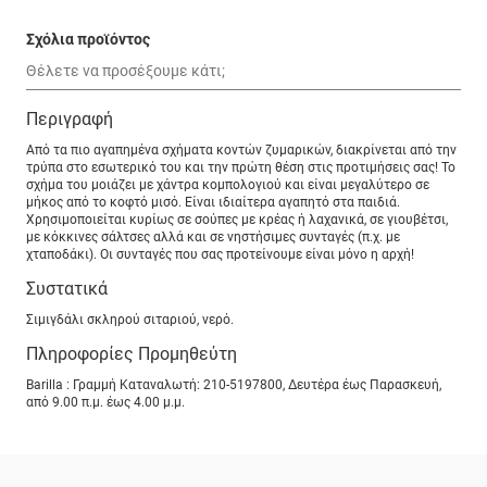
Σχόλια προϊόντος
Περιγραφή
Από τα πιο αγαπηµένα σχήµατα κοντών ζυµαρικών, διακρίνεται από την
τρύπα στο εσωτερικό του και την πρώτη θέση στις προτιµήσεις σας! Το
σχήµα του µοιάζει µε χάντρα κοµπολογιού και είναι μεγαλύτερο σε
μήκος από το κοφτό μισό. Είναι ιδιαίτερα αγαπητό στα παιδιά.
Χρησιµοποιείται κυρίως σε σούπες µε κρέας ή λαχανικά, σε γιουβέτσι,
µε κόκκινες σάλτσες αλλά και σε νηστήσιµες συνταγές (π.χ. µε
χταποδάκι). Οι συνταγές που σας προτείνουµε είναι µόνο η αρχή!
Συστατικά
Σιμιγδάλι σκληρού σιταριού, νερό.
Πληροφορίες Προμηθεύτη
Barilla : Γραμμή Καταναλωτή: 210-5197800, Δευτέρα έως Παρασκευή,
από 9.00 π.μ. έως 4.00 μ.μ.