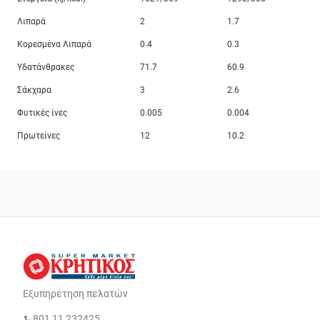
Λιπαρά
2
1.7
Κορεσμένα Λιπαρά
0.4
0.3
Υδατάνθρακες
71.7
60.9
Σάκχαρα
3
2.6
Φυτικές ίνες
0.005
0.004
Πρωτείνες
12
10.2
Εξυπηρέτηση πελατών
801 11 232425