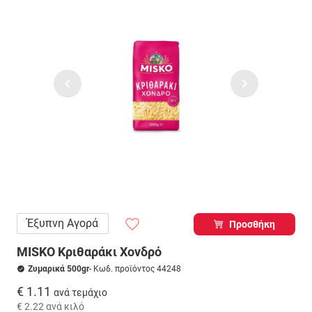
Έξυπνη Αγορά
Προσθήκη
MISKO Κριθαράκι Χονδρό
Ζυμαρικά 500gr
- Κωδ. προϊόντος 44248
€ 1.11
ανά τεμάχιο
€ 2.22
ανά κιλό