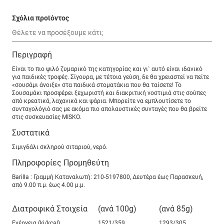
Σχόλια προϊόντος
Περιγραφή
Είναι το πιο ψιλό ζυμαρικό της κατηγορίας και γι` αυτό είναι ιδανικό
για παιδικές τροφές. Σίγουρα, με τέτοια γεύση, δε θα χρειαστεί να πείτε
«σουσάμι άνοιξε» στα παιδικά στοματάκια που θα ταίσετε! Το
Σουσαμάκι προσφέρει ξεχωριστή και διακριτική νοστιμιά στις σούπες
από κρεατικά, λαχανικά και ψάρια. Μπορείτε να εμπλουτίσετε το
συνταγολόγιό σας με ακόμα πιο απολαυστικές συνταγές που θα βρείτε
στις συσκευασίες MISKO.
Συστατικά
Σιμιγδάλι σκληρού σιταριού, νερό.
Πληροφορίες Προμηθεύτη
Barilla : Γραμμή Καταναλωτή: 210-5197800, Δευτέρα έως Παρασκευή,
από 9.00 π.μ. έως 4.00 μ.μ.
Διατροφικά Στοιχεία
(ανά 100g)
(ανά
85g
)
Ενέργεια (kj/kcal)
1521/359
1293/305