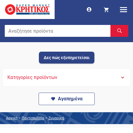
Δες πώς εξυπηρετείσαι
Κατηγορίες προϊόντων
Αγαπημένα
Αρχική
>
Παντοπωλείο
>
Ζυμαρικά