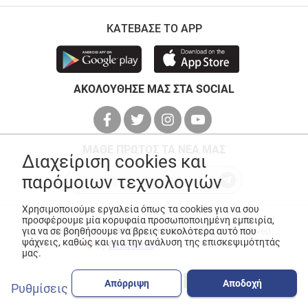
ΚΑΤΕΒΑΣΕ ΤΟ APP
ΑΚΟΛΟΥΘΗΣΕ ΜΑΣ ΣΤΑ SOCIAL
ΜΑΘΕ ΠΡΩΤΟΣ ΤΑ ΝΕΑ ΜΑΣ
Διαχείριση cookies και
παρόμοιων τεχνολογιών
Χρησιμοποιούμε εργαλεία όπως τα cookies για να σου
προσφέρουμε μία κορυφαία προσωποποιημένη εμπειρία,
για να σε βοηθήσουμε να βρεις ευκολότερα αυτό που
© Copyright 2026
ANEDIK Kritikos
. All Rights Reserved
ψάχνεις, καθώς και για την ανάλυση της επισκεψιμότητάς
Made with
by
Desquared
μας.
Απόρριψη
Αποδοχή
Ρυθμίσεις