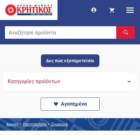
Δες πώς εξυπηρετείσαι
Κατηγορίες προϊόντων
Αγαπημένα
Αρχική
>
Παντοπωλείο
>
Ζυμαρικά