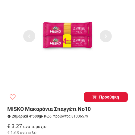
Προσθήκη
MISKO Μακαρόνια Σπαγγέτι Νο10
Ζυμαρικά 4*500gr
- Κωδ. προϊόντος 81006579
€ 3.27
ανά τεμάχιο
€ 1.63
ανά κιλό