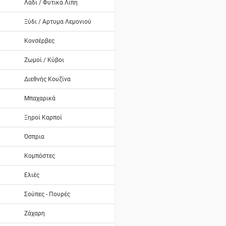
Λάδι / Φυτικά Λίπη
Ξύδι / Αρτυμα Λεμονιού
Κονσέρβες
Ζωμοί / Κύβοι
Διεθνής Κουζίνα
Μπαχαρικά
Ξηροί Καρποί
Όσπρια
Κομπόστες
Ελιές
Σούπες - Πουρές
Ζάχαρη