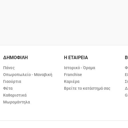
ΔΗΜΟΦΙΛΗ
Η ΕΤΑΙΡΕΙΑ
Β
Πάνες
Ιστορικό - Όραμα
Φ
Οπωροπωλείο - Μαναβική
Franchise
Ε
Γιαούρτια
Καριέρα
Σ
Φέτα
Βρείτε το κατάστημά σας
Δ
Καθαριστικά
G
Μωρομάντηλα