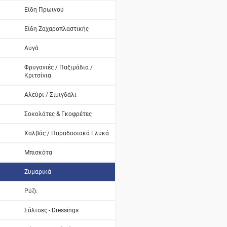
Είδη Πρωινού
Είδη Ζαχαροπλαστικής
Αυγά
Φρυγανιές / Παξιμάδια /
Κριτσίνια
Αλεύρι / Σιμιγδάλι
Σοκολάτες & Γκοφρέτες
Χαλβάς / Παραδοσιακά Γλυκά
Μπισκότα
Ζυμαρικά
Ρύζι
Σάλτσες - Dressings