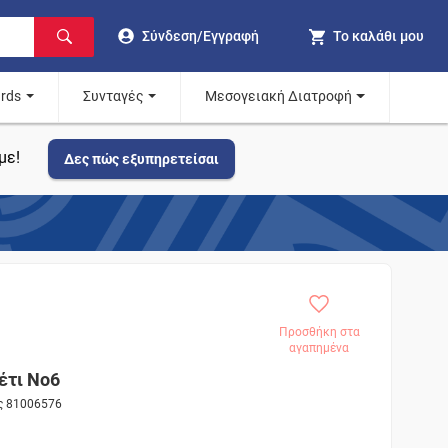
Σύνδεση/Εγγραφή
Το καλάθι μου
ards
Συνταγές
Μεσογειακή Διατροφή
με!
Δες πώς εξυπηρετείσαι
Προσθήκη στα
αγαπημένα
έτι Νο6
ος 81006576