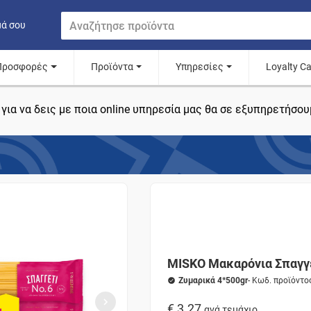
μά σου
Προσφορές
Προϊόντα
Υπηρεσίες
Loyalty C
για να δεις με ποια online υπηρεσία μας θα σε εξυπηρετήσου
MISKO Μακαρόνια Σπαγγ
Ζυμαρικά 4*500gr
- Κωδ. προϊόντ
€ 3.27
ανά τεμάχιο