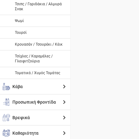
Τσιπς / Γαριδάκια / Αλμυρά
Σνακ
Ψωμί
Τουρσί
Κρουασάν / Τσουρέκι / Κέικ
Τσίχλες / Καραμέλες /
Γλειφιτζούρια
Τοματικά / Χυμός Τομάτας
Κάβα
Προσωπική Φροντίδα
Βρεφικά
Καθαριότητα