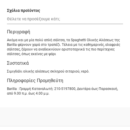
Σχόλια προϊόντος
Περιγραφή
Ακόμα και με μία πολύ απλή σάλτσα, τα Spaghetti Ολικής Αλέσεως της
Barilla φέρνουν χαρά στο τραπέζι. Τέλεια με τις καθημερινές, ελαφριές
σάλτσες, ξέρουν να αναδεικνύουν αριστοτεχνικά τις πιο περίτεχνες
σάλτσες, όπως εκείνες με ψάρι
Συστατικά
Σιμιγδάλι ολικής αλέσεως σκληρού σιταριού, νερό.
Πληροφορίες Προμηθεύτη
Barilla : Γραμμή Καταναλωτή: 210-5197800, Δευτέρα έως Παρασκευή,
από 9.00 π.μ. έως 4.00 μ.μ.