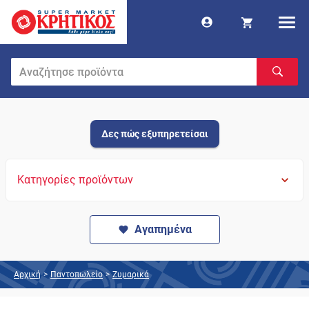
Δες πώς εξυπηρετείσαι
Κατηγορίες προϊόντων
Αγαπημένα
Αρχική
>
Παντοπωλείο
>
Ζυμαρικά