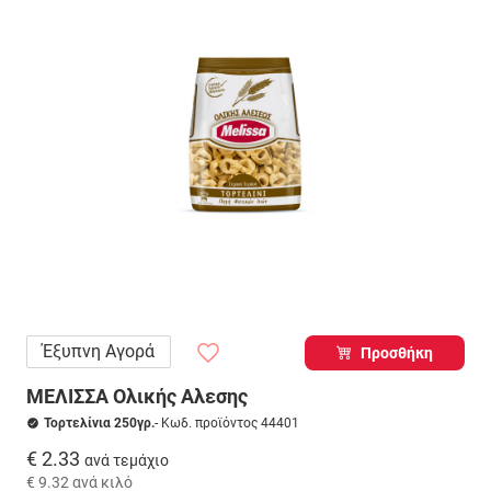
Έξυπνη Αγορά
Προσθήκη
ΜΕΛΙΣΣΑ Ολικής Αλεσης
Τορτελίνια 250γρ.
- Κωδ. προϊόντος 44401
€ 2.33
ανά τεμάχιο
€ 9.32
ανά κιλό