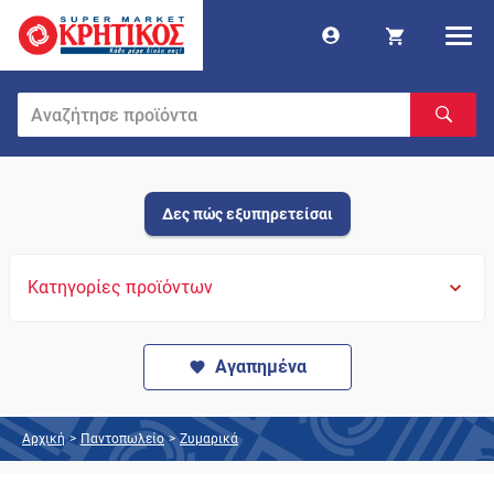
Δες πώς εξυπηρετείσαι
Κατηγορίες προϊόντων
Αγαπημένα
Αρχική
>
Παντοπωλείο
>
Ζυμαρικά