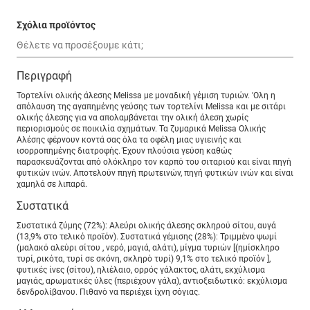
Σχόλια προϊόντος
Περιγραφή
Τορτελίνι ολικής άλεσης Melissa με μοναδική γέμιση τυριών. 'Ολη η
απόλαυση της αγαπημένης γεύσης των τορτελίνι Melissa και με σιτάρι
ολικής άλεσης για να απολαμβάνεται την ολική άλεση χωρίς
περιορισμούς σε ποικιλία σχημάτων. Τα ζυμαρικά Melissa Oλικής
Aλέσης φέρνουν κοντά σας όλα τα οφέλη μιας υγιεινής και
ισορροπημένης διατροφής. Έχουν πλούσια γεύση καθώς
παρασκευάζονται από ολόκληρο τον καρπό του σιταριού και είναι πηγή
φυτικών ινών. Αποτελούν πηγή πρωτεινών, πηγή φυτικών ινών και είναι
χαμηλά σε λιπαρά.
Συστατικά
Συστατικά ζύμης (72%): Αλεύρι ολικής άλεσης σκληρού σίτου, αυγά
(13,9% στο τελικό προϊόν). Συστατικά γέμισης (28%): Τριμμένο ψωμί
(μαλακό αλεύρι σίτου , νερό, μαγιά, αλάτι), μίγμα τυριών [(ημίσκληρο
τυρί, ρικότα, τυρί σε σκόνη, σκληρό τυρί) 9,1% στο τελικό προϊόν ],
φυτικές ίνες (σίτου), ηλιέλαιο, ορρός γάλακτος, αλάτι, εκχύλισμα
μαγιάς, αρωματικές ύλες (περιέχουν γάλα), αντιοξειδωτικό: εκχύλισμα
δενδρολίβανου. Πιθανό να περιέχει ίχνη σόγιας.