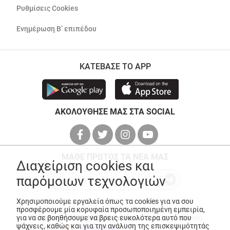
Ρυθμίσεις Cookies
Ενημέρωση Β’ επιπέδου
ΚΑΤΕΒΑΣΕ ΤΟ APP
ΑΚΟΛΟΥΘΗΣΕ ΜΑΣ ΣΤΑ SOCIAL
ΜΑΘΕ ΠΡΩΤΟΣ ΤΑ ΝΕΑ ΜΑΣ
Διαχείριση cookies και
παρόμοιων τεχνολογιών
Χρησιμοποιούμε εργαλεία όπως τα cookies για να σου
προσφέρουμε μία κορυφαία προσωποποιημένη εμπειρία,
για να σε βοηθήσουμε να βρεις ευκολότερα αυτό που
© Copyright 2026
ANEDIK Kritikos
. All Rights Reserved
ψάχνεις, καθώς και για την ανάλυση της επισκεψιμότητάς
Made with
by
Desquared