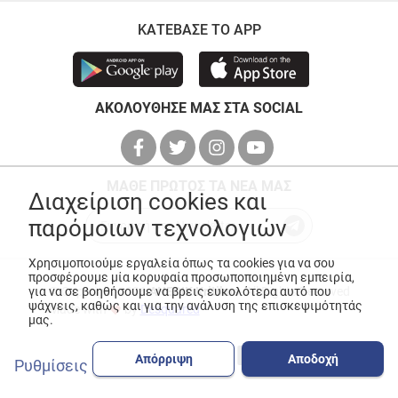
ΚΑΤΕΒΑΣΕ ΤΟ APP
ΑΚΟΛΟΥΘΗΣΕ ΜΑΣ ΣΤΑ SOCIAL
ΜΑΘΕ ΠΡΩΤΟΣ ΤΑ ΝΕΑ ΜΑΣ
Διαχείριση cookies και
παρόμοιων τεχνολογιών
Χρησιμοποιούμε εργαλεία όπως τα cookies για να σου
προσφέρουμε μία κορυφαία προσωποποιημένη εμπειρία,
για να σε βοηθήσουμε να βρεις ευκολότερα αυτό που
© Copyright 2026
ANEDIK Kritikos
. All Rights Reserved
ψάχνεις, καθώς και για την ανάλυση της επισκεψιμότητάς
Made with
by
Desquared
μας.
Απόρριψη
Αποδοχή
Ρυθμίσεις