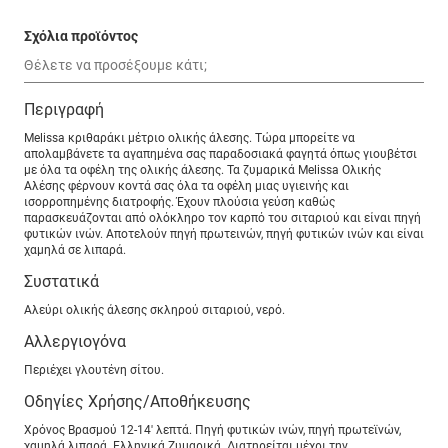
Σχόλια προϊόντος
Περιγραφή
Melissa κριθαράκι μέτριο ολικής άλεσης. Τώρα μπορείτε να
απολαμβάνετε τα αγαπημένα σας παραδοσιακά φαγητά όπως γιουβέτσι
με όλα τα οφέλη της ολικής άλεσης. Τα ζυμαρικά Melissa Oλικής
Aλέσης φέρνουν κοντά σας όλα τα οφέλη μιας υγιεινής και
ισορροπημένης διατροφής. Έχουν πλούσια γεύση καθώς
παρασκευάζονται από ολόκληρο τον καρπό του σιταριού και είναι πηγή
φυτικών ινών. Αποτελούν πηγή πρωτεινών, πηγή φυτικών ινών και είναι
χαμηλά σε λιπαρά.
Συστατικά
Αλεύρι ολικής άλεσης σκληρού σιταριού, νερό.
Αλλεργιογόνα
Περιέχει γλουτένη σίτου.
Οδηγίες Χρήσης/Αποθήκευσης
Χρόνος Βρασμού 12-14' λεπτά. Πηγή φυτικών ινών, πηγή πρωτεϊνών,
χαμηλά λιπαρά. Ελληνικά Ζυμαρικά. Διατηρείται μέχρι την