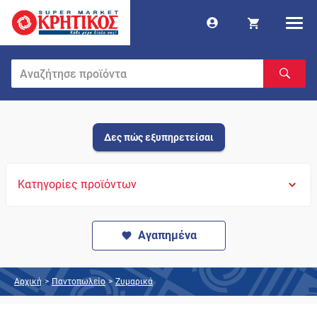
Δες πώς εξυπηρετείσαι
Κατηγορίες προϊόντων
Αγαπημένα
Αρχική
>
Παντοπωλείο
>
Ζυμαρικά