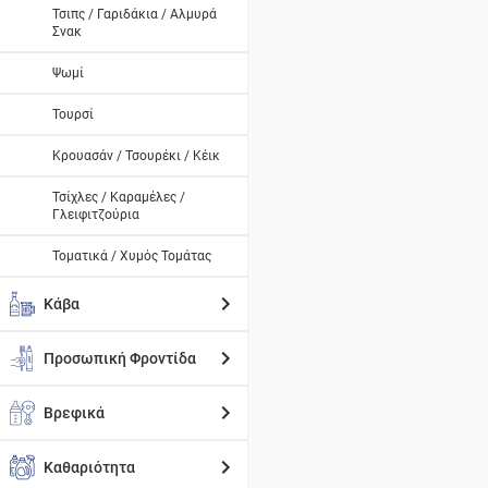
Τσιπς / Γαριδάκια / Αλμυρά
Σνακ
Ψωμί
Τουρσί
Κρουασάν / Τσουρέκι / Κέικ
Τσίχλες / Καραμέλες /
Γλειφιτζούρια
Τοματικά / Χυμός Τομάτας
Κάβα
Προσωπική Φροντίδα
Βρεφικά
Καθαριότητα