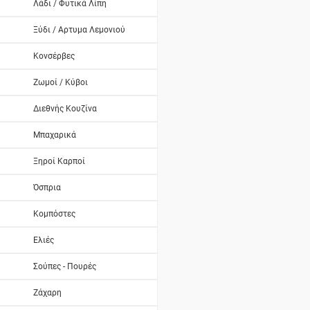
Λάδι / Φυτικά Λίπη
Ξύδι / Αρτυμα Λεμονιού
Κονσέρβες
Ζωμοί / Κύβοι
Διεθνής Κουζίνα
Μπαχαρικά
Ξηροί Καρποί
Όσπρια
Κομπόστες
Ελιές
Σούπες - Πουρές
Ζάχαρη