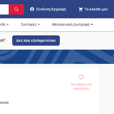
Σύνδεση/Εγγραφή
Το καλάθι μου
ards
Συνταγές
Μεσογειακή Διατροφή
με!
Δες πώς εξυπηρετείσαι
Προσθήκη στα
αγαπημένα
 44688