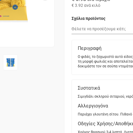
€ 3.92
ανά κιλό
Σχόλια προϊόντος
Περιγραφή
O φιδές, το ξεχωριστό αυτό είδο
τη μορφή φωλιάς και αποτελείται
δοκιμάστε τον σε σούπα ντομάτας
Συστατικά
Σιμιγδάλι σκληρού σιταριού, νερό
Αλλεργιογόνα
Περιέχει γλουτένη σίτου. Πιθανό 
Οδηγίες Χρήσης/Αποθήκ
Χρόνος Βρασμού 3-4 λεπτά. Διατη