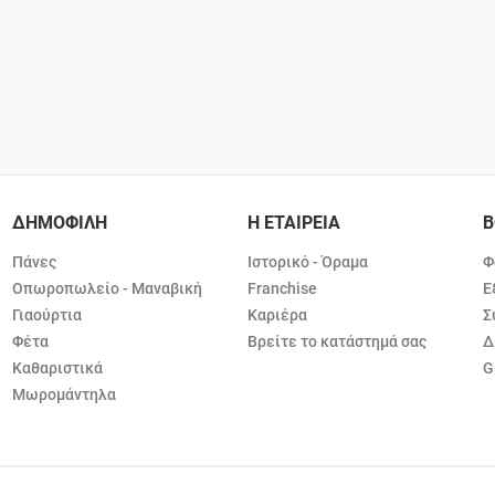
ΔΗΜΟΦΙΛΗ
Η ΕΤΑΙΡΕΙΑ
Β
Πάνες
Ιστορικό - Όραμα
Φ
Οπωροπωλείο - Μαναβική
Franchise
Ε
Γιαούρτια
Καριέρα
Σ
Φέτα
Βρείτε το κατάστημά σας
Δ
Καθαριστικά
G
Μωρομάντηλα