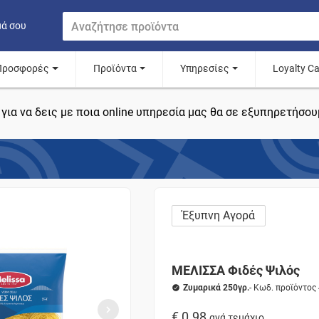
μά σου
Προσφορές
Προϊόντα
Υπηρεσίες
Loyalty C
για να δεις με ποια online υπηρεσία μας θα σε εξυπηρετήσου
Έξυπνη Αγορά
ΜΕΛΙΣΣΑ Φιδές Ψιλός
Ζυμαρικά 250γρ.
- Κωδ. προϊόντος
€ 0.98
ανά τεμάχιο