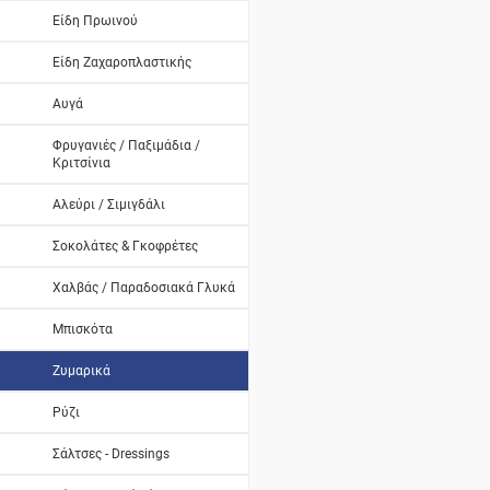
Είδη Πρωινού
Είδη Ζαχαροπλαστικής
Αυγά
Φρυγανιές / Παξιμάδια /
Κριτσίνια
Αλεύρι / Σιμιγδάλι
Σοκολάτες & Γκοφρέτες
Χαλβάς / Παραδοσιακά Γλυκά
Μπισκότα
Ζυμαρικά
Ρύζι
Σάλτσες - Dressings