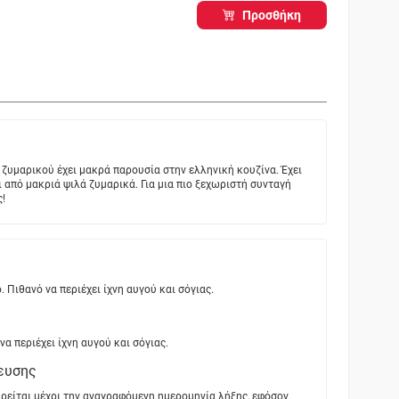
Προσθήκη
ς ζυμαρικού έχει μακρά παρουσία στην ελληνική κουζίνα. Έχει
 από μακριά ψιλά ζυμαρικά. Για μια πιο ξεχωριστή συνταγή
!
. Πιθανό να περιέχει ίχνη αυγού και σόγιας.
να περιέχει ίχνη αυγού και σόγιας.
ευσης
ρείται μέχρι την αναγραφόμενη ημερομηνία λήξης, εφόσον