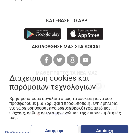
ΚΑΤΕΒΑΣΕ ΤΟ APP
ΑΚΟΛΟΥΘΗΣΕ ΜΑΣ ΣΤΑ SOCIAL
ΜΑΘΕ ΠΡΩΤΟΣ ΤΑ ΝΕΑ ΜΑΣ
Διαχείριση cookies και
παρόμοιων τεχνολογιών
Χρησιμοποιούμε εργαλεία όπως τα cookies για να σου
προσφέρουμε μία κορυφαία προσωποποιημένη εμπειρία,
για να σε βοηθήσουμε να βρεις ευκολότερα αυτό που
© Copyright 2026
ANEDIK Kritikos
. All Rights Reserved
ψάχνεις, καθώς και για την ανάλυση της επισκεψιμότητάς
Made with
by
Desquared
μας.
Απόρριψη
Αποδοχή
Ρυθμίσεις