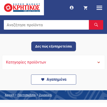
Δες πώς εξυπηρετείσαι
Κατηγορίες προϊόντων
Αγαπημένα
Αρχική
>
Παντοπωλείο
>
Ζυμαρικά