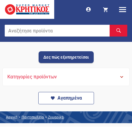
Δες πώς εξυπηρετείσαι
Κατηγορίες προϊόντων
Αγαπημένα
Αρχική
>
Παντοπωλείο
>
Ζυμαρικά