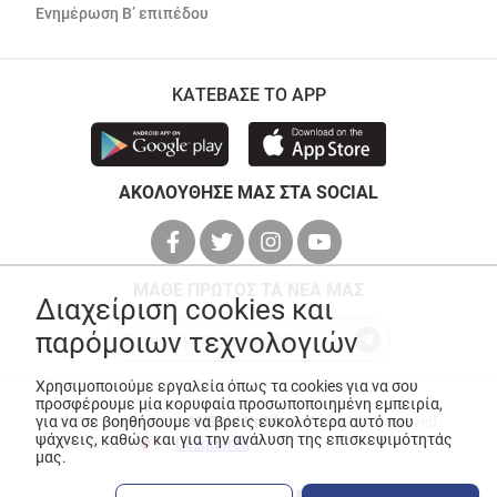
Ενημέρωση Β’ επιπέδου
ΚΑΤΕΒΑΣΕ ΤΟ APP
ΑΚΟΛΟΥΘΗΣΕ ΜΑΣ ΣΤΑ SOCIAL
ΜΑΘΕ ΠΡΩΤΟΣ ΤΑ ΝΕΑ ΜΑΣ
Διαχείριση cookies και
παρόμοιων τεχνολογιών
Χρησιμοποιούμε εργαλεία όπως τα cookies για να σου
προσφέρουμε μία κορυφαία προσωποποιημένη εμπειρία,
για να σε βοηθήσουμε να βρεις ευκολότερα αυτό που
© Copyright 2026
ANEDIK Kritikos
. All Rights Reserved
ψάχνεις, καθώς και για την ανάλυση της επισκεψιμότητάς
Made with
by
Desquared
μας.