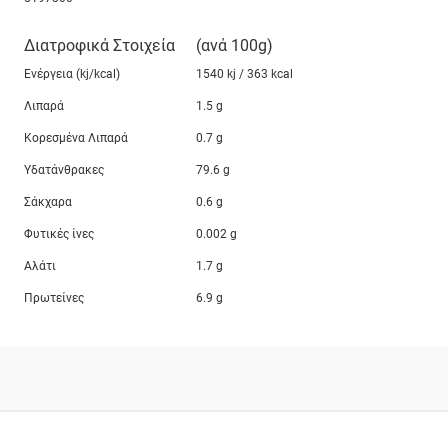
Διατροφικά Στοιχεία
(ανά 100g)
Ενέργεια (kj/kcal)
1540 kj / 363 kcal
Λιπαρά
1.5 g
Κορεσμένα Λιπαρά
0.7 g
Υδατάνθρακες
79.6 g
Σάκχαρα
0.6 g
Φυτικές ίνες
0.002 g
Αλάτι
1.7 g
Πρωτείνες
6.9 g