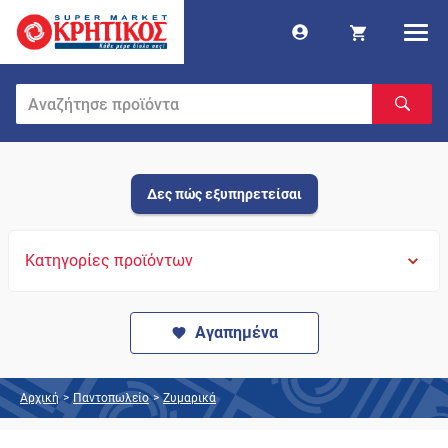
Δες πώς εξυπηρετείσαι
Κατηγορίες προϊόντων
Αγαπημένα
Αρχική
>
Παντοπωλείο
>
Ζυμαρικά