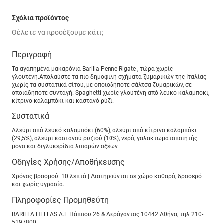
Σχόλια προϊόντος
Περιγραφή
Τα αγαπημένα μακαρόνια Barilla Penne Rigate , τώρα χωρίς
γλουτένη.Απολαύστε τα πιο δημοφιλή σχήματα ζυμαρικών της Ιταλίας
χωρίς τα συστατικά σίτου, με οποιοδήποτε σάλτσα ζυμαρικών, σε
οποιαδήποτε συνταγή. Spaghetti χωρίς γλουτένη από λευκό καλαμπόκι,
κίτρινο καλαμπόκι και καστανό ρύζι.
Συστατικά
Αλεύρι από λευκό καλαμπόκι (60%), αλεύρι από κίτρινο καλαμπόκι
(29,5%), αλεύρι καστανού ρυζιού (10%), νερό, γαλακτωματοποιητής:
μονο και διγλυκερίδια λιπαρών οξέων.
Οδηγίες Χρήσης/Αποθήκευσης
Χρόνος βρασμού: 10 λεπτά | ∆ιατηρούνται σε χώρο καθαρό, δροσερό
και χωρίς υγρασία.
Πληροφορίες Προμηθεύτη
BARILLA HELLAS A.E Πάππου 26 & Ακράγαντος 10442 Αθήνα, τηλ 210-
5197800