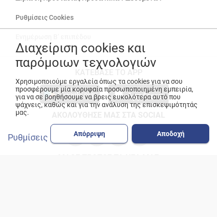
Ρυθμίσεις Cookies
Ενημέρωση Β’ επιπέδου
Διαχείριση cookies και
παρόμοιων τεχνολογιών
ΚΑΤΕΒΑΣΕ ΤΟ APP
Χρησιμοποιούμε εργαλεία όπως τα cookies για να σου
προσφέρουμε μία κορυφαία προσωποποιημένη εμπειρία,
για να σε βοηθήσουμε να βρεις ευκολότερα αυτό που
ψάχνεις, καθώς και για την ανάλυση της επισκεψιμότητάς
μας.
ΑΚΟΛΟΥΘΗΣΕ ΜΑΣ ΣΤΑ SOCIAL
Απόρριψη
Αποδοχή
Ρυθμίσεις
ΜΑΘΕ ΠΡΩΤΟΣ ΤΑ ΝΕΑ ΜΑΣ
© Copyright 2026
ANEDIK Kritikos
. All Rights Reserved