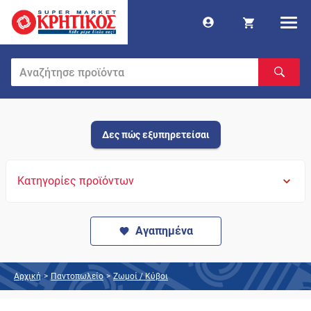
Δες πώς εξυπηρετείσαι
Κατηγορίες προϊόντων
Αγαπημένα
Αρχική
>
Παντοπωλείο
>
Ζωμοί / Κύβοι