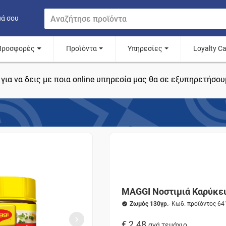
μά σου
Προσφορές
Προϊόντα
Υπηρεσίες
Loyalty C
για να δεις με ποια online υπηρεσία μας θα σε εξυπηρετήσου
MAGGI Νοστιμιά Καρύκε
Ζωμός 130γρ.
- Κωδ. προϊόντος 64
€ 2.48
ανά τεμάχιο