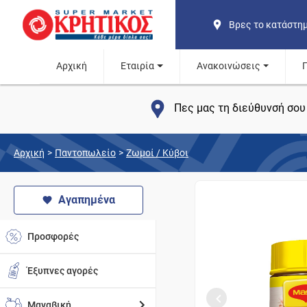
Βρες το κατάστη
Αρχική
Εταιρία
Ανακοινώσεις
Πες μας τη διεύθυνσή σου 
Αρχική
>
Παντοπωλείο
>
Ζωμοί / Κύβοι
Αγαπημένα
Προσφορές
Έξυπνες αγορές
Μαναβική