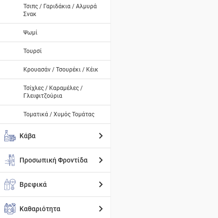
Τσιπς / Γαριδάκια / Αλμυρά
Σνακ
Ψωμί
Τουρσί
Κρουασάν / Τσουρέκι / Κέικ
Τσίχλες / Καραμέλες /
Γλειφιτζούρια
Τοματικά / Χυμός Τομάτας
Κάβα
Προσωπική Φροντίδα
Βρεφικά
Καθαριότητα