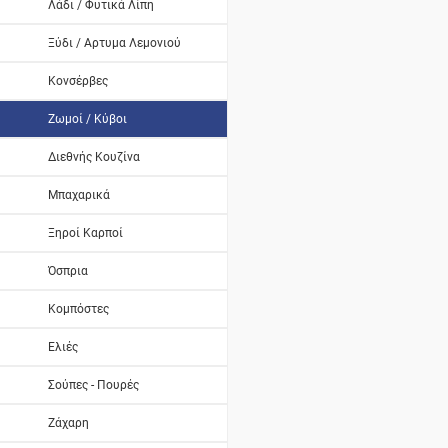
Λάδι / Φυτικά Λίπη
Ξύδι / Αρτυμα Λεμονιού
Κονσέρβες
Ζωμοί / Κύβοι
Διεθνής Κουζίνα
Μπαχαρικά
Ξηροί Καρποί
Όσπρια
Κομπόστες
Ελιές
Σούπες - Πουρές
Ζάχαρη