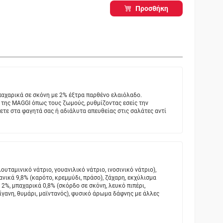
Προσθήκη
αχαρικά σε σκόνη με 2% έξτρα παρθένο ελαιόλαδο.
της MAGGI όπως τους ζωμούς, ρυθμίζοντας εσείς την
τε στα φαγητά σας ή αδιάλυτα απευθείας στις σαλάτες αντί
ουταμινικό νάτριο, γουανιλικό νάτριο, ινοσινικό νάτριο),
νικά 9,8% (καρότο, κρεμμύδι, πράσο), ζάχαρη, εκχύλισμα
 2%, μπαχαρικά 0,8% (σκόρδο σε σκόνη, λευκό πιπέρι,
γανη, θυμάρι, μαϊντανός), φυσικό άρωμα δάφνης με άλλες