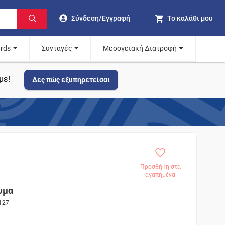
Σύνδεση/Εγγραφή
Το καλάθι μου
ards
Συνταγές
Μεσογειακή Διατροφή
με!
Δες πώς εξυπηρετείσαι
Προσθήκη στα
αγαπημένα
υμα
127