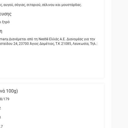
ς, αυγού, σόγιας, σιταριού, σέλινου και μουστάρδας.
ευσης
ι ξηρό
η
many.Διανέμεται από τη Nestlé Ελλάς Α.Ε. Διανομέας για την
τείδου 24, 23700 Άγιος Δομέτιος, Τ.Κ 21085, Λευκωσία, Τηλ.:
ανά 100g)
8/179
2
3
.7