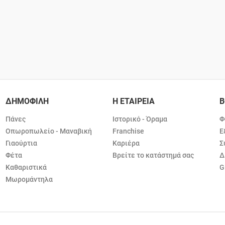
ΔΗΜΟΦΙΛΗ
Η ΕΤΑΙΡΕΙΑ
Β
Πάνες
Ιστορικό - Όραμα
Φ
Οπωροπωλείο - Μαναβική
Franchise
Ε
Γιαούρτια
Καριέρα
Σ
Φέτα
Βρείτε το κατάστημά σας
Δ
Καθαριστικά
G
Μωρομάντηλα