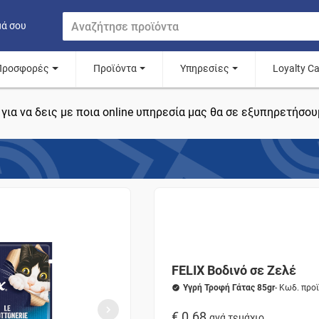
μά σου
Προσφορές
Προϊόντα
Υπηρεσίες
Loyalty C
για να δεις με ποια online υπηρεσία μας θα σε εξυπηρετήσου
FELIX Βοδινό σε Ζελέ
Υγρή Τροφή Γάτας 85gr
- Κωδ. προ
€ 0.68
ανά τεμάχιο