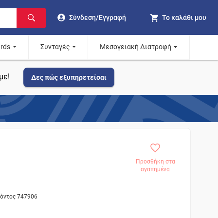
Σύνδεση/Εγγραφή
Το καλάθι μου
ards
Συνταγές
Μεσογειακή Διατροφή
με!
Δες πώς εξυπηρετείσαι
Προσθήκη στα
αγαπημένα
ϊόντος 747906