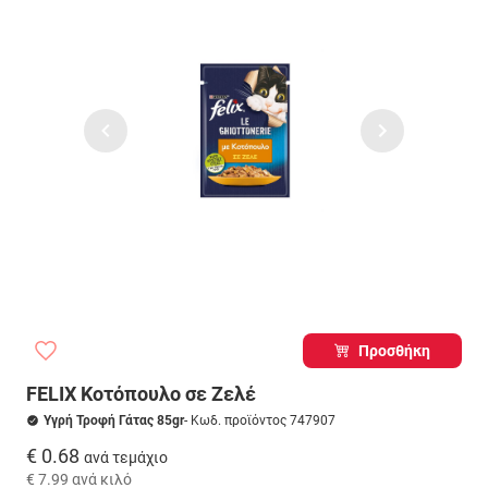
Προσθήκη
FELIX Κοτόπουλο σε Ζελέ
Υγρή Τροφή Γάτας 85gr
- Κωδ. προϊόντος 747907
€ 0.68
ανά τεμάχιο
€ 7.99
ανά κιλό