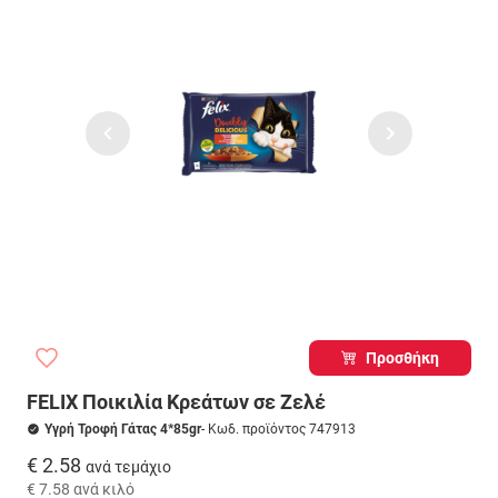
Προσθήκη
FELIX Ποικιλία Κρεάτων σε Ζελέ
Υγρή Τροφή Γάτας 4*85gr
- Κωδ. προϊόντος 747913
€ 2.58
ανά τεμάχιο
€ 7.58
ανά κιλό