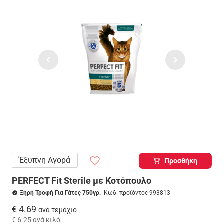
Έξυπνη Αγορά
Προσθήκη
PERFECT Fit Sterile με Κοτόπουλο
Ξηρή Τροφή Για Γάτες 750γρ.
- Κωδ. προϊόντος 993813
€ 4.69
ανά τεμάχιο
€ 6.25
ανά κιλό