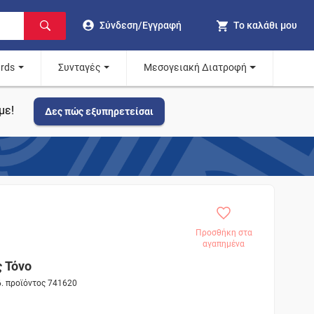
Σύνδεση/Εγγραφή
Το καλάθι μου
ards
Συνταγές
Μεσογειακή Διατροφή
με!
Δες πώς εξυπηρετείσαι
Προσθήκη στα
αγαπημένα
 Τόνο
δ. προϊόντος 741620