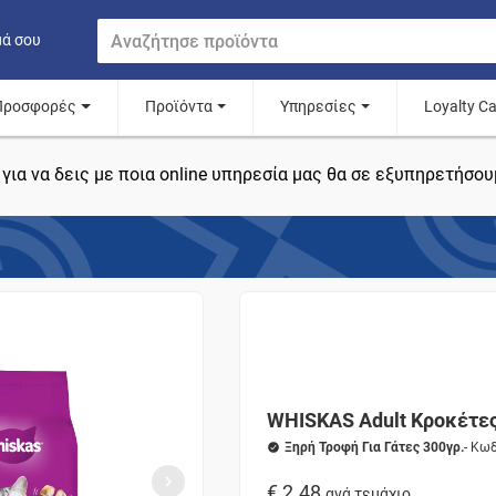
μά σου
Προσφορές
Προϊόντα
Υπηρεσίες
Loyalty C
για να δεις με ποια online υπηρεσία μας θα σε εξυπηρετήσου
WHISKAS Adult Κροκέτες
Ξηρή Τροφή Για Γάτες 300γρ.
- Κω
€ 2.48
ανά τεμάχιο