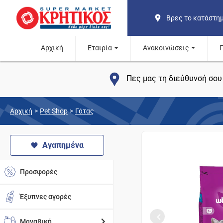
Βρες το κατάστη
Αρχική
Εταιρία
Ανακοινώσεις
Πες μας τη διεύθυνσή σου 
Αρχική
>
Pet Shop
>
Γάτας
Αγαπημένα
Προσφορές
Έξυπνες αγορές
Μαναβική