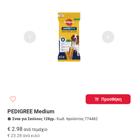
Προσθήκη
PEDIGREE Medium
Σνακ για Σκύλους 128γρ.
- Κωδ. προϊόντος 774482
€ 2.98
ανά τεμάχιο
€ 23.28
ανά κιλό