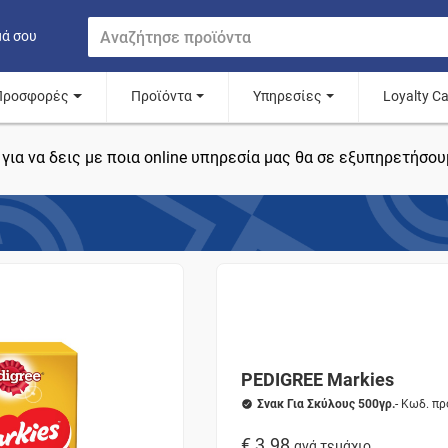
μά σου
Προσφορές
Προϊόντα
Υπηρεσίες
Loyalty C
για να δεις με ποια online υπηρεσία μας θα σε εξυπηρετήσου
PEDIGREE Markies
Σνακ Για Σκύλους 500γρ.
- Κωδ. π
€ 3.98
ανά τεμάχιο