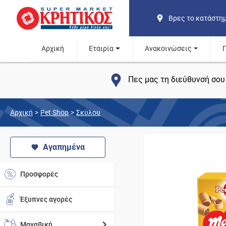
Βρες το κατάστη
Αρχική
Εταιρία
Ανακοινώσεις
Πες μας τη διεύθυνσή σου 
Αρχική
>
Pet Shop
>
Σκύλου
Αγαπημένα
Προσφορές
Έξυπνες αγορές
Μαναβική