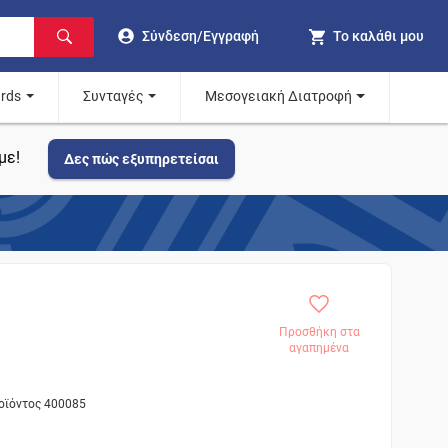
Σύνδεση/Εγγραφή
Το καλάθι μου
ards
Συνταγές
Μεσογειακή Διατροφή
με!
Δες πώς εξυπηρετείσαι
Προσθήκη στα
αγαπημένα
ροϊόντος 400085