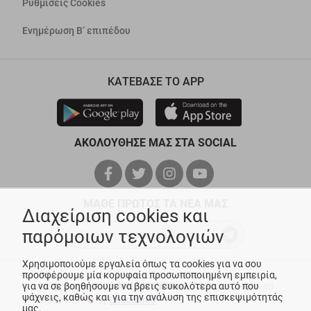
Ρυθμίσεις Cookies
Ενημέρωση Β’ επιπέδου
ΚΑΤΕΒΑΣΕ ΤΟ APP
ΑΚΟΛΟΥΘΗΣΕ ΜΑΣ ΣΤΑ SOCIAL
ΜΑΘΕ ΠΡΩΤΟΣ ΤΑ ΝΕΑ ΜΑΣ
Διαχείριση cookies και
παρόμοιων τεχνολογιών
Χρησιμοποιούμε εργαλεία όπως τα cookies για να σου
προσφέρουμε μία κορυφαία προσωποποιημένη εμπειρία,
για να σε βοηθήσουμε να βρεις ευκολότερα αυτό που
© Copyright 2026
ANEDIK Kritikos
. All Rights Reserved
ψάχνεις, καθώς και για την ανάλυση της επισκεψιμότητάς
Made with
by
Desquared
μας.