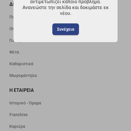
αντιμετωπίζει κάποιο πρόβλημα.
ΔΗΜΟΦΙΛΗ
Ανανεώστε την σελίδα και δοκιμάστε εκ
νέου.
Πάνες
Οπωροπωλείο - Μαναβική
Συνέχεια
Γιαούρτια
Φέτα
Καθαριστικά
Μωρομάντηλα
Η ΕΤΑΙΡΕΙΑ
Ιστορικό - Όραμα
Franchise
Καριέρα