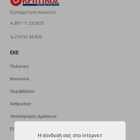
Εξυπηρέτηση πελατών
801 11 232425
210 55 58 832
ΕΚΕ
Πυλώνες
Κοινωνία
Περιβάλλον
Άνθρωπος
Απολογισμός Δράσεων
Εταιρεία
Η σύνδεσή σας στο ίντερνετ