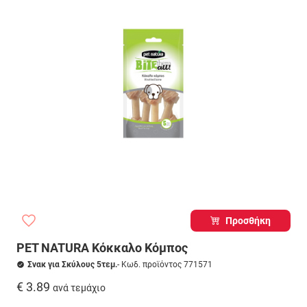
Προσθήκη
PET NATURA Κόκκαλο Κόμπος
Σνακ για Σκύλους 5τεμ.
- Κωδ. προϊόντος 771571
€ 3.89
ανά τεμάχιο