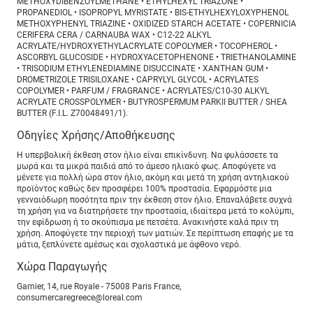
METHOXYDIBENZOYLMETHANE • ETHYLHEXYL TRIAZONE •
PROPANEDIOL • ISOPROPYL MYRISTATE • BIS-ETHYLHEXYLOXYPHENOL
METHOXYPHENYL TRIAZINE • OXIDIZED STARCH ACETATE • COPERNICIA
CERIFERA CERA / CARNAUBA WAX • C12-22 ALKYL
ACRYLATE/HYDROXYETHYLACRYLATE COPOLYMER • TOCOPHEROL •
ASCORBYL GLUCOSIDE • HYDROXYACETOPHENONE • TRIETHANOLAMINE
• TRISODIUM ETHYLENEDIAMINE DISUCCINATE • XANTHAN GUM •
DROMETRIZOLE TRISILOXANE • CAPRYLYL GLYCOL • ACRYLATES
COPOLYMER • PARFUM / FRAGRANCE • ACRYLATES/C10-30 ALKYL
ACRYLATE CROSSPOLYMER • BUTYROSPERMUM PARKII BUTTER / SHEA
BUTTER (F.I.L. Z70048491/1).
Οδηγίες Χρήσης/Αποθήκευσης
Η υπερβολική έκθεση στον ήλιο είναι επικίνδυνη. Να φυλάσσετε τα
μωρά και τα μικρά παιδιά από το άμεσο ηλιακό φως. Αποφύγετε να
μένετε για πολλή ώρα στον ήλιο, ακόμη και μετά τη χρήση αντηλιακού
προϊόντος καθώς δεν προσφέρει 100% προστασία. Εφαρμόστε μια
γενναιόδωρη ποσότητα πριν την έκθεση στον ήλιο. Επαναλάβετε συχνά
τη χρήση για να διατηρήσετε την προστασία, ιδιαίτερα μετά το κολύμπι,
την εφίδρωση ή το σκούπισμα με πετσέτα. Ανακινήστε καλά πριν τη
χρήση. Αποφύγετε την περιοχή των ματιών. Σε περίπτωση επαφής με τα
μάτια, ξεπλύνετε αμέσως και σχολαστικά με άφθονο νερό.
Χώρα Παραγωγής
Garnier, 14, rue Royale - 75008 Paris France,
consumercaregreece@loreal.com