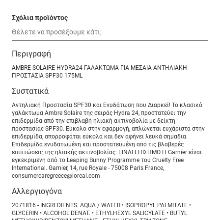
Σχόλια προϊόντος
Περιγραφή
AMBRE SOLAIRE HYDRA24 ΓΑΛΑΚΤΩΜΑ ΓΙΑ ΜΕΣΑΙΑ ΑΝΤΗΛΙΑΚΗ
ΠΡΟΣΤΑΣΙΑ SPF30 175ML
Συστατικά
Aντηλιακή Προστασία SPF30 και Ενυδάτωση που Διαρκεί! Το κλασικό
γαλάκτωμα Ambre Solaire της σειράς Hydra 24, προστατεύει την
επιδερμίδα από την επιβλαβή ηλιακή ακτινοβολία με δείκτη
προστασίας SPF30. Εύκολο στην εφαρμογή, απλώνεται ευχάριστα στην
επιδερμίδα, απορροφάται εύκολα και δεν αφήνει λευκά σημαδια.
Επιδερμίδα ενυδατωμένη και προστατευμένη από τις βλαβερές
επιπτώσεις της ηλιακής ακτινοβολίας. ΕΙΝΑΙ ΕΠΙΣΗΜΟ Η Garnier είναι
εγκεκριμένη από το Leaping Bunny Programme του Cruelty Free
International. Garnier, 14, rue Royale - 75008 Paris France,
consumercaregreece@loreal.com
Αλλεργιογόνα
2071816 - INGREDIENTS: AQUA / WATER • ISOPROPYL PALMITATE •
GLYCERIN • ALCOHOL DENAT. • ETHYLHEXYL SALICYLATE • BUTYL