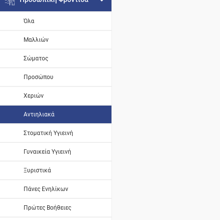
Όλα
Μαλλιών
Σώματος
Προσώπου
Χεριών
Αντιηλιακά
Στοματική Υγιεινή
Γυναικεία Υγιεινή
Ξυριστικά
Πάνες Ενηλίκων
Πρώτες Βοήθειες