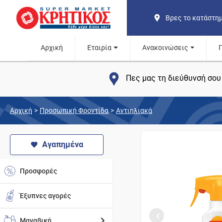
Βρες το κατάστη
Αρχική
Εταιρία
Ανακοινώσεις
Πες μας τη διεύθυνσή σου 
Αρχική
>
Προσωπική Φροντίδα
>
Αντιηλιακά
Αγαπημένα
Προσφορές
Έξυπνες αγορές
Μαναβική