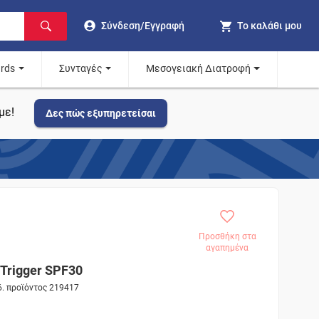
Σύνδεση/Εγγραφή
Το καλάθι μου
ards
Συνταγές
Μεσογειακή Διατροφή
με!
Δες πώς εξυπηρετείσαι
Προσθήκη στα
αγαπημένα
Trigger SPF30
δ. προϊόντος 219417