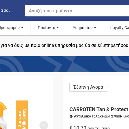
μά σου
Προσφορές
Προϊόντα
Υπηρεσίες
Loyalty C
για να δεις με ποια online υπηρεσία μας θα σε εξυπηρετήσου
Έξυπνη Αγορά
CARROTEN Tan & Protect 
Αντηλιακό Γαλάκτωμα 270ml
- Κω
€ 10.73
ανά τεμάχιο