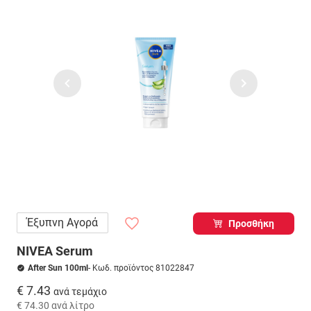
Έξυπνη Αγορά
Προσθήκη
NIVEA Serum
After Sun 100ml
- Κωδ. προϊόντος 81022847
€ 7.43
ανά τεμάχιο
€ 74.30
ανά λίτρο