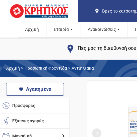
Βρες το κατάστη
Αρχική
Εταιρία
Ανακοινώσεις
Πες μας τη διεύθυνσή σου 
Αρχική
>
Προσωπική Φροντίδα
>
Αντιηλιακά
Αγαπημένα
Προσφορές
Έξυπνες αγορές
Μαναβική