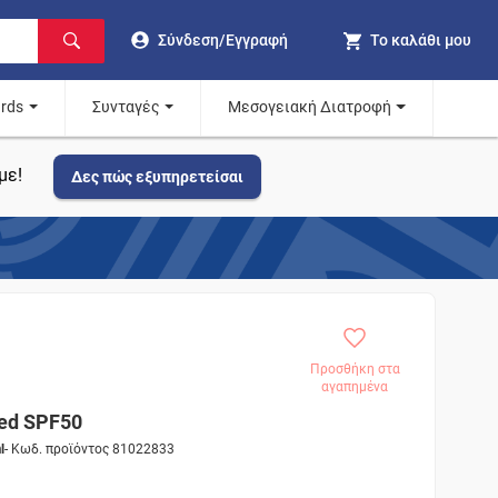
Σύνδεση/Εγγραφή
Το καλάθι μου
ards
Συνταγές
Μεσογειακή Διατροφή
με!
Δες πώς εξυπηρετείσαι
Προσθήκη στα
αγαπημένα
ted SPF50
l
- Κωδ. προϊόντος 81022833