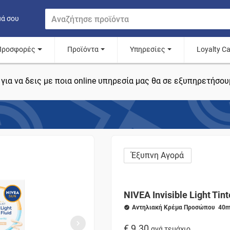
μά σου
Προσφορές
Προϊόντα
Υπηρεσίες
Loyalty C
για να δεις με ποια online υπηρεσία μας θα σε εξυπηρετήσου
Έξυπνη Αγορά
NIVEA Invisible Light Tin
Αντηλιακή Κρέμα Προσώπου 40m
€ 9.30
ανά τεμάχιο