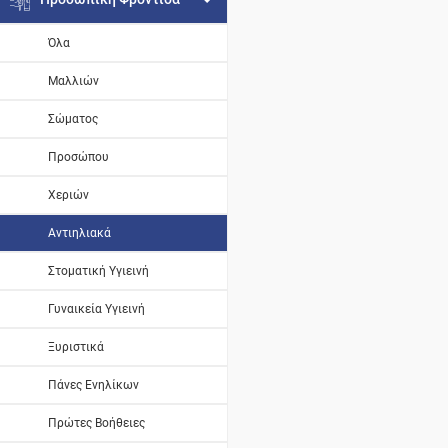
Όλα
Μαλλιών
Σώματος
Προσώπου
Χεριών
Αντιηλιακά
Στοματική Υγιεινή
Γυναικεία Υγιεινή
Ξυριστικά
Πάνες Ενηλίκων
Πρώτες Βοήθειες