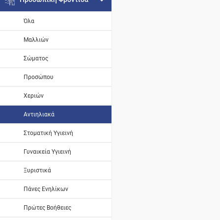
Όλα
Μαλλιών
Σώματος
Προσώπου
Χεριών
Αντιηλιακά
Στοματική Υγιεινή
Γυναικεία Υγιεινή
Ξυριστικά
Πάνες Ενηλίκων
Πρώτες Βοήθειες