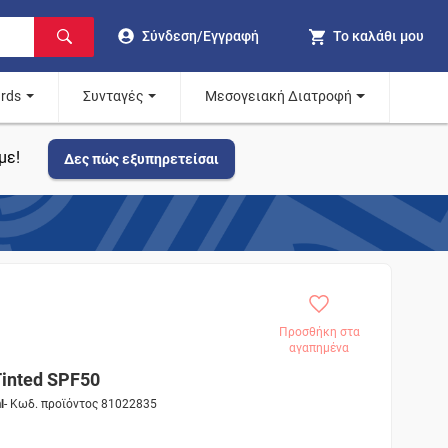
Σύνδεση/Εγγραφή
Το καλάθι μου
ards
Συνταγές
Μεσογειακή Διατροφή
με!
Δες πώς εξυπηρετείσαι
Προσθήκη στα
αγαπημένα
Tinted SPF50
l
- Κωδ. προϊόντος 81022835