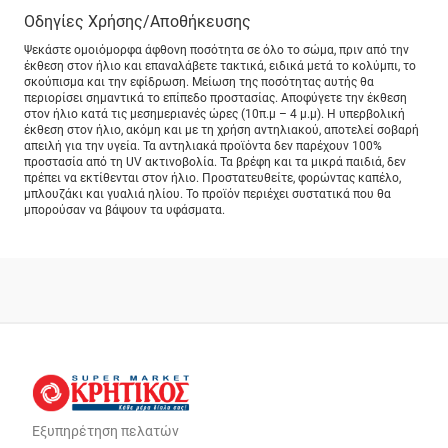
Οδηγίες Χρήσης/Αποθήκευσης
Ψεκάστε ομοιόμορφα άφθονη ποσότητα σε όλο το σώμα, πριν από την
έκθεση στον ήλιο και επαναλάβετε τακτικά, ειδικά μετά το κολύμπι, το
σκούπισμα και την εφίδρωση. Μείωση της ποσότητας αυτής θα
περιορίσει σημαντικά το επίπεδο προστασίας. Αποφύγετε την έκθεση
στον ήλιο κατά τις μεσημεριανές ώρες (10π.μ – 4 μ.μ). Η υπερβολική
έκθεση στον ήλιο, ακόμη και με τη χρήση αντηλιακού, αποτελεί σοβαρή
απειλή για την υγεία. Τα αντηλιακά προϊόντα δεν παρέχουν 100%
προστασία από τη UV ακτινοβολία. Τα βρέφη και τα μικρά παιδιά, δεν
πρέπει να εκτίθενται στον ήλιο. Προστατευθείτε, φορώντας καπέλο,
μπλουζάκι και γυαλιά ηλίου. Το προϊόν περιέχει συστατικά που θα
μπορούσαν να βάψουν τα υφάσματα.
Εξυπηρέτηση πελατών