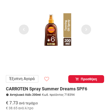
Έξυπνη Αγορά
Προσθήκη
CARROTEN Spray Summer Dreams SPF6
Αντηλιακό Λάδι 200ml
- Κωδ. προϊόντος 718394
€ 7.73
ανά τεμάχιο
€ 38.65
ανά λίτρο