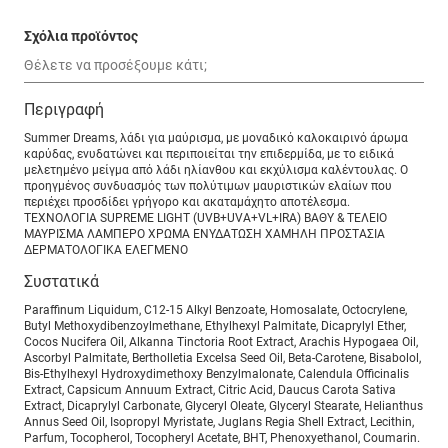
Σχόλια προϊόντος
Περιγραφή
Summer Dreams, λάδι για μαύρισμα, με μοναδικό καλοκαιρινό άρωμα
καρύδας, ενυδατώνει και περιποιείται την επιδερμίδα, με το ειδικά
μελετημένο μείγμα από λάδι ηλίανθου και εκχύλισμα καλέντουλας. Ο
προηγμένος συνδυασμός των πολύτιμων μαυριστικών ελαίων που
περιέχει προσδίδει γρήγορο και ακαταμάχητο αποτέλεσμα.
ΤΕΧΝΟΛΟΓΙΑ SUPREME LIGHT (UVB+UVA+VL+IRA) ΒΑΘΥ & ΤΕΛΕΙΟ
ΜΑΥΡΙΣΜΑ ΛΑΜΠΕΡΟ ΧΡΩΜΑ ΕΝΥΔΑΤΩΣΗ ΧΑΜΗΛΗ ΠΡΟΣΤΑΣΙΑ
ΔΕΡΜΑΤΟΛΟΓΙΚΑ ΕΛΕΓΜΕΝΟ
Συστατικά
Paraffinum Liquidum, C12-15 Alkyl Benzoate, Homosalate, Octocrylene,
Butyl Methoxydibenzoylmethane, Ethylhexyl Palmitate, Dicaprylyl Ether,
Cocos Nucifera Oil, Alkanna Tinctoria Root Extract, Arachis Hypogaea Oil,
Ascorbyl Palmitate, Bertholletia Excelsa Seed Oil, Beta-Carotene, Bisabolol,
Bis-Ethylhexyl Hydroxydimethoxy Benzylmalonate, Calendula Officinalis
Extract, Capsicum Annuum Extract, Citric Acid, Daucus Carota Sativa
Extract, Dicaprylyl Carbonate, Glyceryl Oleate, Glyceryl Stearate, Helianthus
Annus Seed Oil, Isopropyl Myristate, Juglans Regia Shell Extract, Lecithin,
Parfum, Tocopherol, Tocopheryl Acetate, BHT, Phenoxyethanol, Coumarin.