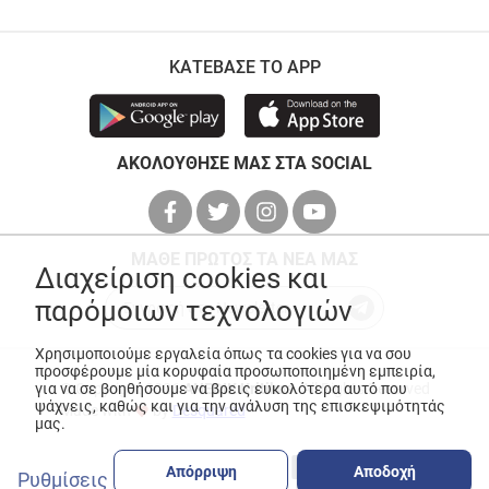
ΚΑΤΕΒΑΣΕ ΤΟ APP
ΑΚΟΛΟΥΘΗΣΕ ΜΑΣ ΣΤΑ SOCIAL
ΜΑΘΕ ΠΡΩΤΟΣ ΤΑ ΝΕΑ ΜΑΣ
Διαχείριση cookies και
παρόμοιων τεχνολογιών
Χρησιμοποιούμε εργαλεία όπως τα cookies για να σου
προσφέρουμε μία κορυφαία προσωποποιημένη εμπειρία,
για να σε βοηθήσουμε να βρεις ευκολότερα αυτό που
© Copyright 2026
ANEDIK Kritikos
. All Rights Reserved
ψάχνεις, καθώς και για την ανάλυση της επισκεψιμότητάς
Made with
by
Desquared
μας.
Απόρριψη
Αποδοχή
Ρυθμίσεις