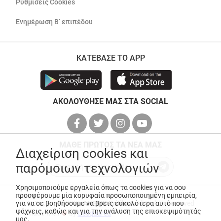
Ρυθμίσεις Cookies
Ενημέρωση Β’ επιπέδου
ΚΑΤΕΒΑΣΕ ΤΟ APP
ΑΚΟΛΟΥΘΗΣΕ ΜΑΣ ΣΤΑ SOCIAL
ΜΑΘΕ ΠΡΩΤΟΣ ΤΑ ΝΕΑ ΜΑΣ
Διαχείριση cookies και
παρόμοιων τεχνολογιών
Χρησιμοποιούμε εργαλεία όπως τα cookies για να σου
προσφέρουμε μία κορυφαία προσωποποιημένη εμπειρία,
για να σε βοηθήσουμε να βρεις ευκολότερα αυτό που
© Copyright 2026
ANEDIK Kritikos
. All Rights Reserved
ψάχνεις, καθώς και για την ανάλυση της επισκεψιμότητάς
Made with
by
Desquared
μας.