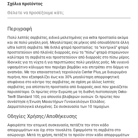
Σχόλια προϊόντος
Περιγραφή
Πολύ λεπτές σερβιέτες, ειδικά μελετημένες για extra προστασία ακόμα
και σε πολύ μεγάλη ροή. Μεγαλύτερες σε μήκος από οποιαδήποτε άλλη
ultra λεπτή σερβιέτα. Με διπλά φτερά προστασίας: τα “κεντρικά” φτερά
προστατεύουν από πλαϊνές διαρροές, ενώ τα “πίσω” φτερά στερεώνουν
καλύτερα τη σερβιέτα και προστατεύουν από διαρροές στο πίσω μέρος.
Ιδανικές για τη νύχτα ή για περιπτώσεις πολύ μεγάλης ροής. Με υγιεινό
υφασμάτινο κάλυμμα που περιέχει βαμβάκι και επιτρέπει στο δέρμα να
αναπνέει. Με την επαναστατική τεχνολογία Center Plus, με διευρυμένο
πυρήνα, που εξασφαλίζει έως και 30% μεγαλύτερη απορροφητική
επιφάνεια στο κέντρο της σερβιέτας, σε σχέση με άλλες λεπτές
σερβιέτες, για απίστευτη προστασία από διαρροές, εκεί που χρειάζεται
περισσότερο. Οι πρώτες στην Ευρώπη με τη διεθνή πιστοποίηση Oeko-
Tex® Standard 100, για απουσία βλαβερών ουσιών. Οι πρώτες που
συνέστησε η Ένωση Μαιευτήρων Γυναικολόγων Ελλάδος.
Δερματολογικά ελεγμένες. Σε συσκευασία των 10 τεμαχίων.
Οδηγίες Χρήσης/Αποθήκευσης
Αφαιρέστε την ατομική συσκευασία, πετάξτε την στον κάδο
απορριμμάτων και όχι στην τουαλέτα. Εφαρμόστε τη σερβιέτα στο
εσώρουχο. Μετά τη χρήση, πετάξτε το προϊόν στον κάδο απορριμμάτων