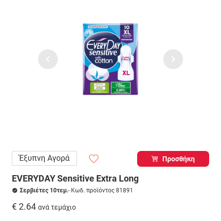
Έξυπνη Αγορά
Προσθήκη
EVERYDAY Sensitive Extra Long
Σερβιέτες 10τεμ.
- Κωδ. προϊόντος 81891
€ 2.64
ανά τεμάχιο