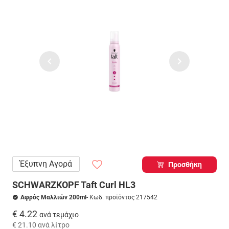
Έξυπνη Αγορά
Προσθήκη
SCHWARZKOPF Taft Curl HL3
Αφρός Μαλλιών 200ml
- Κωδ. προϊόντος 217542
€ 4.22
ανά τεμάχιο
€ 21.10
ανά λίτρο