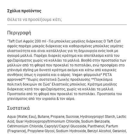
Σχόλια προϊόντος
Περιγραφή
"Taft Curl Αφρός 200 ml - Για μπούκλες μεγάλης διάρκειας Ο Taft Curl
αφρός παρέχει μακράς διάρκειας και καθορισμένες μπούκλες γεμάτες
ελαστικότητα και είναι κατάλληλος για τη δημιουργία ενός look με
σγουρά μαλλιά. Παρέχει διαρκές κράτημα και αποτέλεσμα κατά του
φριζαρίσματος χωρίς να κολλάει τα μαλλιά. Βοηθά στην προστασία των
μαλλιών από τη φθορά που προκαλεί το πιστολάκι, ενώ προσφέρει στο
χτένισμά styling με δυνατό κράτημα ακόμα και κάτω από καιρικές
συνθήκες όπως η υγρασία και ο αέρας. Vegan φόρμουλα* PETA
approved** *Χωρίς συστατικά ζωικής προέλευσης **Παγκόσμια
πολιτική δοκιμών σε ζώα" Ελαστικές μπούκλες. Κράτημα μεγάλης
διάρκειας κατά του φριζαρίσματος, χωρίς να κολλάει τα μαλλιά.
Προστασία από τη φθορά που προκαλεί το πιστολάκι. Προστασία του
χτενίσματος από την υγρασία & τον αέρα.
Συστατικά
Aqua (Water, Eau), Butane, Propane, Sucrose, Hydroxypropyl Starch, Lactic
Acid, Guar Hydroxypropyltrimonium Chloride, Sodium Benzoate,
Cetrimonium Chloride, Caprylyl/Capryl Glucoside, Panthenol, Parfum
(Fragrance), Propylene Glycol, Sodium Hydroxide, Benzyl Alcohol, Geraniol,