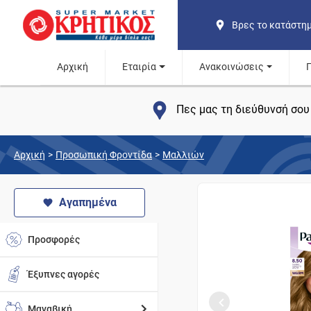
Βρες το κατάστη
Αρχική
Εταιρία
Ανακοινώσεις
Πες μας τη διεύθυνσή σου 
Αρχική
>
Προσωπική Φροντίδα
>
Μαλλιών
Αγαπημένα
Προσφορές
Έξυπνες αγορές
Μαναβική