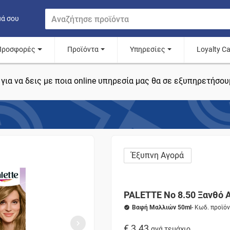
μά σου
Προσφορές
Προϊόντα
Υπηρεσίες
Loyalty C
για να δεις με ποια online υπηρεσία μας θα σε εξυπηρετήσου
Έξυπνη Αγορά
PALETTE No 8.50 Ξανθό 
Βαφή Μαλλιών 50ml
- Κωδ. προϊό
€ 3.43
ανά τεμάχιο