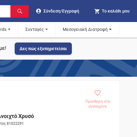
Σύνδεση/Εγγραφή
Το καλάθι μου
ards
Συνταγές
Μεσογειακή Διατροφή
με!
Δες πώς εξυπηρετείσαι
Προσθήκη στα
αγαπημένα
Ανοιχτό Χρυσό
ντος 81022291