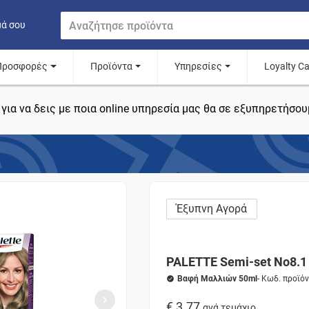
μά σου
Προσφορές
Προϊόντα
Υπηρεσίες
Loyalty C
για να δεις με ποια online υπηρεσία μας θα σε εξυπηρετήσου
Έξυπνη Αγορά
PALETTE Semi-set Νο8.1
Βαφή Μαλλιών 50ml
- Κωδ. προϊό
€ 3.77
ανά τεμάχιο