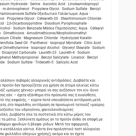
tassium Hydroxide · Serine · Ascorbic Acid · Linoleamidopropyl
 m-Aminophenol · Propylene Glycol · Sodium Sulfate · Benzyl
hylaminoanisole Sulfate Οξειδωτικό Γαλάκτωμα: Aqua ·
ol · Propylene Glycol · Ceteareth-20 · Steartrimonium Chloride ·
cid · 2,6-Dicarboxypyridine · Disodium Pyrophosphate ·
Alcohol · Sodium Benzoate Μάσκα Περιποίησης: Aqua · Cetearyl
de · Dimethicone · Amodimethicone/Morpholinomethyl
ium Citrate · Magnesium Chloride · Hydrolyzed Keratin ·
folia Seed Oil · Panthenol · Isopropyl Myristate · Citric Acid ·
 Dimethylamine · Isopropyl Alcohol · Glyceryl Stearate · Sodium
· Dicaprylyl Carbonate · Laureth-23 · Laureth-4 · Sodium
henyl Methylpropional · Benzyl Salicylate · Linalool · Benzyl
de · Sodium Sulfate · Trideceth-5 · Salicylic Acid
καλέσουν σοβαρές αλλεργικές αντιδράσεις. Διαβάστε και
ο προϊόν δεν προορίζεται για χρήση σε άτομα ηλικίας κάτω
άζ «μαύρης χέννας» μπορεί να σας αυξήσουν τον κίν- δυνο
σας εάν: – έχετε εξάνθημα στο πρόσωπό σας ή ευαίσθητο,
τό της κεφαλής, – είχατε ποτέ οποιαδήποτε αντίδραση μετά
χατε, στο παρελθόν, αντίδραση σε προσωρινό τατουάζ «μαύρης
ροξείδιο του υδρογόνου, φαινυλενοδιαμίνες
ινόλη. Διαβάστε όλα τα συστατικά στο κάτω μέρος του
 τα μάτια. Ξεπλύνετε αμέσως αν το προϊόν έλθει σε επαφή με
 βάψιμο φρυδιών ή βλεφα- ρίδων. Μετά την εφαρμογή,
τε κατάλληλα γάντια. Κάντε ένα προληπτικό τεστ αλλεργίας
πε φυλλάδιο οδηγιών χρήσης), ακόμα και αν έχετε