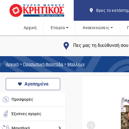
Βρες το κατάστη
Αρχική
Εταιρία
Ανακοινώσεις
Πες μας τη διεύθυνσή σου 
Αρχική
>
Προσωπική Φροντίδα
>
Μαλλιών
Αγαπημένα
Προσφορές
Έξυπνες αγορές
Μαναβική