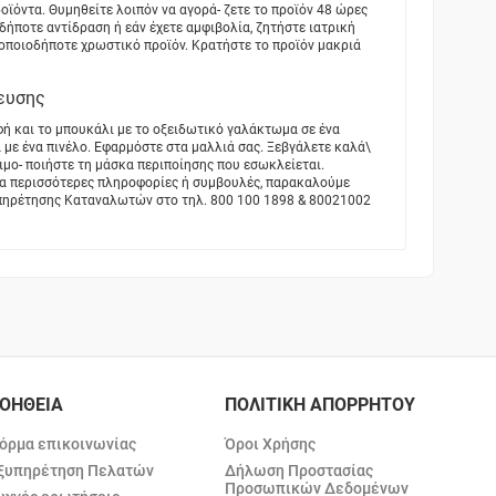
ϊόντα. Θυμηθείτε λοιπόν να αγορά- ζετε το προϊόν 48 ώρες
αδήποτε αντίδραση ή εάν έχετε αμφιβολία, ζητήστε ιατρική
οποιοδήποτε χρωστικό προϊόν. Κρατήστε το προϊόν μακριά
ευσης
φή και το μπουκάλι με το οξειδωτικό γαλάκτωμα σε ένα
με ένα πινέλο. Εφαρμόστε στα μαλλιά σας. Ξεβγάλετε καλά\
σιμο- ποιήστε τη μάσκα περιποίησης που εσωκλείεται.
 περισσότερες πληροφορίες ή συμβουλές, παρακαλούμε
υπηρέτησης Καταναλωτών στο τηλ. 800 100 1898 & 80021002
ΟΗΘΕΙΑ
ΠΟΛΙΤΙΚΗ ΑΠΟΡΡΗΤΟΥ
όρμα επικοινωνίας
Όροι Χρήσης
ξυπηρέτηση Πελατών
Δήλωση Προστασίας
Προσωπικών Δεδομένων