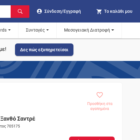
Σύνδεση/Εγγραφή
Το καλάθι μου
ards
Συνταγές
Μεσογειακή Διατροφή
με!
Δες πώς εξυπηρετείσαι
Προσθήκη στα
αγαπημένα
 Ξανθό Σαντρέ
ντος 705175