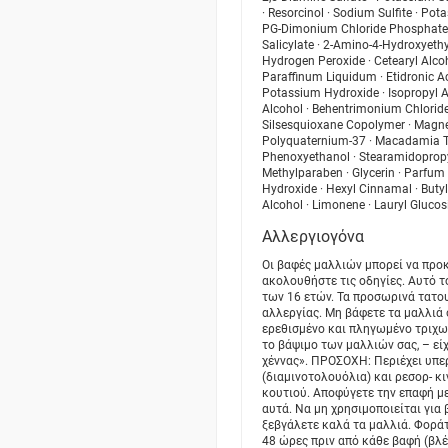
· Resorcinol · Sodium Sulfite · Po
PG-Dimonium Chloride Phosphate ·
Salicylate · 2-Amino-4-Hydroxyet
Hydrogen Peroxide · Cetearyl Alcoh
Paraffinum Liquidum · Etidronic A
Potassium Hydroxide · Isopropyl 
Alcohol · Behentrimonium Chlori
Silsesquioxane Copolymer · Magnes
Polyquaternium-37 · Macadamia Terni
Phenoxyethanol · Stearamidopropyl
Methylparaben · Glycerin · Parfum 
Hydroxide · Hexyl Cinnamal · Butylp
Alcohol · Limonene · Lauryl Glucosi
Αλλεργιογόνα
Οι βαφές μαλλιών μπορεί να προ
ακολουθήστε τις οδηγίες. Αυτό τ
των 16 ετών. Τα προσωρινά τατου
αλλεργίας. Μη βάφετε τα μαλλιά 
ερεθισμένο και πληγωμένο τριχω
το βάψιμο των μαλλιών σας, – εί
χέννας». ΠΡΟΣΟΧΗ: Περιέχει υπε
(διαμινοτολουόλια) και ρεσορ- κ
κουτιού. Αποφύγετε την επαφή με
αυτά. Να μη χρησιμοποιείται για
ξεβγάλετε καλά τα μαλλιά. Φορά
48 ώρες πριν από κάθε βαφή (βλέ