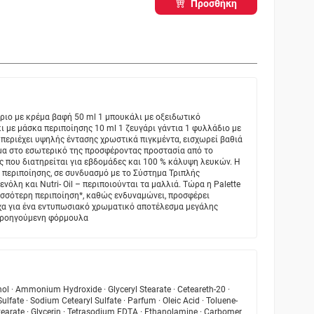
Προσθήκη
άριο με κρέμα βαφή 50 ml 1 μπουκάλι με οξειδωτικό
ι με μάσκα περιποίησης 10 ml 1 ζευγάρι γάντια 1 φυλλάδιο με
περιέχει υψηλής έντασης χρωστικά πιγκμέντα, εισχωρεί βαθιά
ώμα στο εσωτερικό της προσφέροντας προστασία από το
ς που διατηρείται για εβδομάδες και 100 % κάλυψη λευκών. Η
 περιποίησης, σε συνδυασμό με το Σύστημα Τριπλής
νόλη και Νutri- Oil – περιποιούνται τα μαλλιά. Tώρα η Palette
ισσότερη περιποίηση*, καθώς ενδυναμώνει, προσφέρει
ίχα για ένα εντυπωσιακό χρωματικό αποτέλεσμα μεγάλης
 προηγούμενη φόρμουλα
ol · Ammonium Hydroxide · Glyceryl Stearate · Ceteareth-20 ·
lfate · Sodium Cetearyl Sulfate · Parfum · Oleic Acid · Toluene-
tearate · Glycerin · Tetrasodium EDTA · Ethanolamine · Carbomer