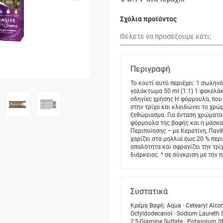
Σχόλια προϊόντος
Περιγραφή
Το κουτί αυτό περιέχει: 1 σωλην
γαλάκτωμα 50 ml (1:1) 1 φακελάκ
οδηγίες χρήσης Η φόρμουλα, που 
στην τρίχα και κλειδώνει το χρ
ξεθώριασμα. Για ένταση χρώματο
φόρμουλα της βαφής και η μάσκα
Περιποίησης – με Κερατίνη, Πανθε
χαρίζει στα μαλλιά έως 20 % περ
απαλότητα και σφραγίζει την τρ
διάρκειας. * σε σύγκριση με την
Συστατικά
Κρέμα Βαφή: Aqua · Cetearyl Alcoh
Octyldodecanol · Sodium Laureth Su
2,5-Diamine Sulfate · Potassium S