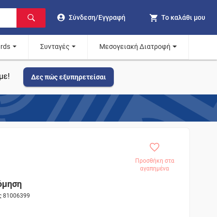
Σύνδεση/Εγγραφή
Το καλάθι μου
ards
Συνταγές
Μεσογειακή Διατροφή
με!
Δες πώς εξυπηρετείσαι
Προσθήκη στα
αγαπημένα
όμηση
ος 81006399