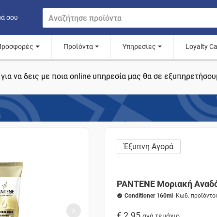
μά σου
Προσφορές
Προϊόντα
Υπηρεσίες
Loyalty C
για να δεις με ποια online υπηρεσία μας θα σε εξυπηρετήσου
Έξυπνη Αγορά
PANTENE Μοριακή Αναδ
Conditioner 160ml
- Κωδ. προϊόντ
€ 2.95
ανά τεμάχιο