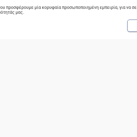
 σου προσφέρουμε μία κορυφαία προσωποποιημένη εμπειρία, για να σ
μότητάς μας.
ΔΗΜΟΦΙΛΗ
Η ΕΤΑΙΡΕΙΑ
Β
Πάνες
Ιστορικό - Όραμα
Φ
Οπωροπωλείο - Μαναβική
Franchise
Ε