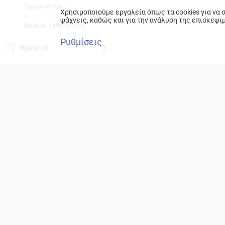
Προφυλακτικά
Χρησιμοποιούμε εργαλεία όπως τα cookies για να
ψάχνεις, καθώς και για την ανάλυση της επισκεψι
Βαμβάκι / Μπατονέτες
Ρυθμίσεις
Βρεφικά
Καθαριότητα
Οικιακή Χρήση
Pet Shop
Βιολογικά/Λειτουργικά
ΕΚΕ
Πυλώνες
Εξυπηρέτηση πελατών
Κοινωνία
801 11 232425