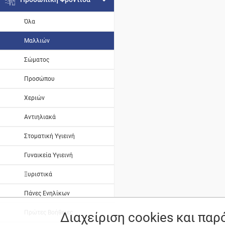
Όλα
Μαλλιών
Σώματος
Προσώπου
Χεριών
Αντιηλιακά
Στοματική Υγιεινή
Γυναικεία Υγιεινή
Ξυριστικά
Πάνες Ενηλίκων
Πρώτες Βοήθειες
Διαχείριση cookies και πα