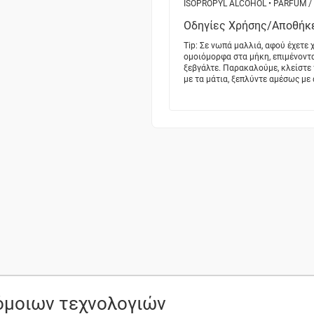
ISOPROPYL ALCOHOL • PARFUM / F
Οδηγίες Χρήσης/Αποθήκ
Tip: Σε νωπά μαλλιά, αφού έχετ
ομοιόμορφα στα μήκη, επιμένοντας
ξεβγάλτε. Παρακαλούμε, κλείστε 
με τα μάτια, ξεπλύντε αμέσως με
ρόμοιων τεχνολογιών