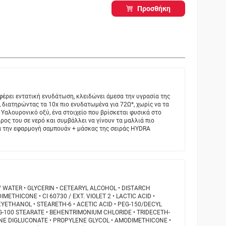
Προσθήκη
ρει εντατική ενυδάτωση, κλειδώνει άμεσα την υγρασία της
, διατηρώντας τα 10x πιο ενυδατωμένα για 72Ω*, χωρίς να τα
ε Υαλουρονικό οξύ, ένα στοιχείο που βρίσκεται φυσικά στο
ρος του σε νερό και συμβάλλει να γίνουν τα μαλλιά πιο
τά την εφαρμογή σαμπουάν + μάσκας της σειράς HYDRA
 / WATER • GLYCERIN • CETEARYL ALCOHOL • DISTARCH
METHICONE • CI 60730 / EXT. VIOLET 2 • LACTIC ACID •
ETHANOL • STEARETH-6 • ACETIC ACID • PEG-150/DECYL
-100 STEARATE • BEHENTRIMONIUM CHLORIDE • TRIDECETH-
INE DIGLUCONATE • PROPYLENE GLYCOL • AMODIMETHICONE •