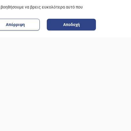
ε βοηθήσουμε να βρεις ευκολότερα αυτό που
Απόρριψη
Αποδοχή
ΟΗΘΕΙΑ
ΠΟΛΙΤΙΚΗ ΑΠΟΡΡΗΤΟΥ
όρμα επικοινωνίας
Όροι Χρήσης
ξυπηρέτηση Πελατών
Δήλωση Προστασίας
Προσωπικών Δεδομένων