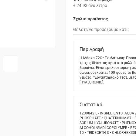
€ 24.93
ανά λίτρο
Σχόλια προϊόντος
Περιγραφή
Η Μάσκα 72Ω* Ενυδάτωση: Προσφέ
τρίχας, δίνοντας όγκο στα μαλλιά
βαραίνει. Είναι εμπλουτισμένη μ
σώμα, συγκρατεί 100 φορές το βά
γεμάτα. *Εργαστηριακό τεστ, με
[HYALURONIC].
Συστατικά
1239842 L - INGREDIENTS: AQUA
PHOSPHATE • QUATERNIUM-87 • DI
SODIUM HYALURONATE • PHENOXY
ALCOHOL/SMDI COPOLYMER • PEG
10 • TRIDECETH-3 • CHLORHEXID