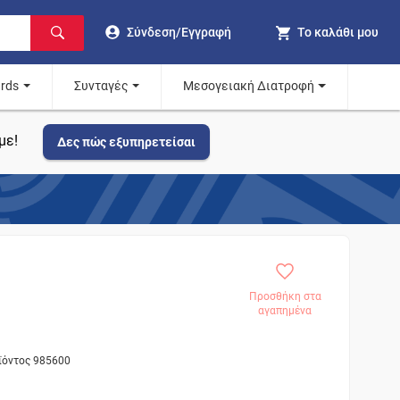
Σύνδεση/Εγγραφή
Το καλάθι μου
ards
Συνταγές
Μεσογειακή Διατροφή
με!
Δες πώς εξυπηρετείσαι
Προσθήκη στα
αγαπημένα
οϊόντος 985600