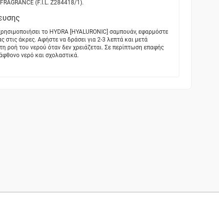
RAGRANCE (F.I.L. Z284418/1).
ευσης
ε χρησιμοποιήσει το HYDRA [HYALURONIC] σαμπουάν, εφαρμόστε
 στις άκρες. Αφήστε να δράσει για 2-3 λεπτά και μετά
τη ροή του νερού όταν δεν χρειάζεται. Σε περίπτωση επαφής
 άφθονο νερό και σχολαστικά.