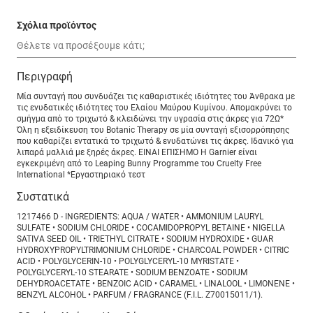
Σχόλια προϊόντος
Περιγραφή
Μία συνταγή που συνδυάζει τις καθαριστικές ιδιότητες του Άνθρακα με
τις ενυδατικές ιδιότητες του Ελαίου Μαύρου Κυμίνου. Απομακρύνει το
σμήγμα από το τριχωτό & κλειδώνει την υγρασία στις άκρες για 72Ω*
Όλη η εξειδίκευση του Botanic Therapy σε μία συνταγή εξισορρόπησης
που καθαρίζει εντατικά το τριχωτό & ενυδατώνει τις άκρες. Ιδανικό για
λιπαρά μαλλιά με ξηρές άκρες. ΕΙΝΑΙ ΕΠΙΣΗΜΟ Η Garnier είναι
εγκεκριμένη από το Leaping Bunny Programme του Cruelty Free
International *Εργαστηριακό τεστ
Συστατικά
1217466 D - INGREDIENTS: AQUA / WATER • AMMONIUM LAURYL
SULFATE • SODIUM CHLORIDE • COCAMIDOPROPYL BETAINE • NIGELLA
SATIVA SEED OIL • TRIETHYL CITRATE • SODIUM HYDROXIDE • GUAR
HYDROXYPROPYLTRIMONIUM CHLORIDE • CHARCOAL POWDER • CITRIC
ACID • POLYGLYCERIN-10 • POLYGLYCERYL-10 MYRISTATE •
POLYGLYCERYL-10 STEARATE • SODIUM BENZOATE • SODIUM
DEHYDROACETATE • BENZOIC ACID • CARAMEL • LINALOOL • LIMONENE •
BENZYL ALCOHOL • PARFUM / FRAGRANCE (F.I.L. Z70015011/1).