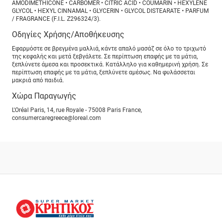
AMODIMETHICONE • CARBOMER • CITRIC ACID • COUMARIN • HEXYLENE
GLYCOL • HEXYL CINNAMAL • GLYCERIN • GLYCOL DISTEARATE • PARFUM
/ FRAGRANCE (F.I.L. Z296324/3).
Οδηγίες Χρήσης/Αποθήκευσης
Εφαρμόστε σε βρεγμένα μαλλιά, κάντε απαλό μασάζ σε όλο το τριχωτό
της κεφαλής και μετά ξεβγάλετε. Σε περίπτωση επαφής με τα μάτια,
ξεπλύνετε άμεσα και προσεκτικά. Κατάλληλο για καθημερινή χρήση. Σε
περίπτωση επαφής με τα μάτια, ξεπλύνετε αμέσως. Να φυλάσσεται
μακριά από παιδιά.
Χώρα Παραγωγής
L'Oréal Paris, 14, rue Royale - 75008 Paris France,
consumercaregreece@loreal.com