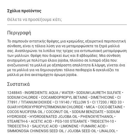
Σχόλια προϊόντος
Περιγραφή
To σαμπουάν εντατικής θρέψης, μια κρεμώδης, εξαιρετικά περιποιητική
σύνθεση, είναι η τέλεια λύση για να μεταμορφώσετε τα ξηρά μαλλιά
σας. Αναπληρώνει τα λιπίδια της τρίχας για εντυπωσιακή μεταμόρφωση
των μαλλιών. Θρέψη που διαρκεί έως και 8 εβδομάδες. Μια σύνθεση
ενισχυμένη με πολύτιμο έλαιο jojoba, πλούσιο σε λιπαρά οξέα που:
αναζωογονεί τα μαλλιά με αξεπέραστη απαλότητα & λάμψη, γίνεται ένα
με τα μαλλιά για να δημιουργήσει τέλεια πειθαρχία & αγκαλιάζει τα
μαλλιά με ένα ακαταμάχητο άρωμα jojoba.
Συστατικά
1248845 - INGREDIENTS: AQUA / WATER • SODIUM LAURETH SULFATE •
SODIUM CHLORIDE • COCAMIDOPROPYL BETAINE • DIMETHICONE • CI
77891 / TITANIUM DIOXIDE • CI 19140 / YELLOW 5 • CI 17200 / RED 33 •
GUAR HYDROXYPROPYLTRIMONIUM CHLORIDE • MICA • COCO-BETAINE •
COCOS NUCIFERA OIL / COCONUT OIL • SODIUM BENZOATE • SODIUM
HYDROXIDE • HYDROGENATED JOJOBA OIL • PHENOXYETHANOL •
STEARETH-6 • ACETIC ACID • PEG-100 STEARATE • TRIDECETH-10 •
TRIDECETH-3 • SALICYLIC ACID • LIMONENE • FUMARIC ACID •
SIMMONDSIA CHINENSIS SEED OIL / JOJOBA SEED OIL • LINALOOL •