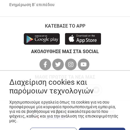
Ενημέρωση Β’ επιπέδου
ΚΑΤΕΒΑΣΕ ΤΟ APP
ΑΚΟΛΟΥΘΗΣΕ ΜΑΣ ΣΤΑ SOCIAL
ΜΑΘΕ ΠΡΩΤΟΣ ΤΑ ΝΕΑ ΜΑΣ
Διαχείριση cookies και
παρόμοιων τεχνολογιών
Χρησιμοποιούμε εργαλεία όπως τα cookies για να σου
προσφέρουμε μία κορυφαία προσωποποιημένη εμπειρία,
για να σε βοηθήσουμε να βρεις ευκολότερα αυτό που
© Copyright 2026
ANEDIK Kritikos
. All Rights Reserved
ψάχνεις, καθώς και για την ανάλυση της επισκεψιμότητάς
Made with
by
Desquared
μας.