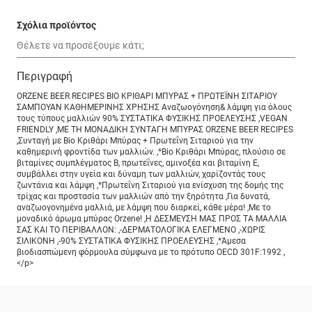
Σχόλια προϊόντος
Περιγραφή
ORZENE BEER RECIPES ΒΙΟ ΚΡΙΘΑΡΙ ΜΠΥΡΑΣ + ΠΡΩΤΕΪΝΗ ΣΙΤΑΡΙΟΥ
ΣΑΜΠΟΥΑΝ ΚΑΘΗΜΕΡΙΝΗΣ ΧΡΗΣΗΣ Αναζωογόνηση& λάμψη για όλους
τους τύπους μαλλιών 90% ΣΥΣΤΑΤΙΚΑ ΦΥΣΙΚΗΣ ΠΡΟΕΛΕΥΣΗΣ ,VEGAN
FRIENDLY ,ΜΕ ΤΗ ΜΟΝΑΔΙΚΗ ΣΥΝΤΑΓΗ ΜΠΥΡΑΣ ORZENE BEER RECIPES
,Συνταγή με Bio Κριθάρι Μπύρας + Πρωτεΐνη Σιταριού για την
καθημερινή φροντίδα των μαλλιών. ,*Bio Κριθάρι Μπύρας, πλούσιο σε
βιταμίνες συμπλέγματος Β, πρωτεΐνες, αμινοξέα και βιταμίνη Ε,
συμβάλλει στην υγεία και δύναμη των μαλλιών, χαρίζοντάς τους
ζωντάνια και λάμψη ,*Πρωτεΐνη Σιταριού για ενίσχυση της δομής της
τρίχας και προστασία των μαλλιών από την ξηρότητα ,Για δυνατά,
αναζωογονημένα μαλλιά, με λάμψη που διαρκεί, κάθε μέρα! ,Με το
μοναδικό άρωμα μπύρας Orzene! ,Η ΔΕΣΜΕΥΣΗ ΜΑΣ ΠΡΟΣ ΤΑ ΜΑΛΛΙΑ
ΣΑΣ ΚΑΙ ΤΟ ΠΕΡΙΒΑΛΛΟΝ: ,-ΔΕΡΜΑΤΟΛΟΓΙΚΑ ΕΛΕΓΜΕΝΟ ,-ΧΩΡΙΣ
ΣΙΛΙΚΟΝΗ ,-90% ΣΥΣΤΑΤΙΚΑ ΦΥΣΙΚΗΣ ΠΡΟΕΛΕΥΣΗΣ ,*Άμεσα
βιοδιασπώμενη φόρμουλα σύμφωνα με το πρότυπο OECD 301F:1992 ,
</p>