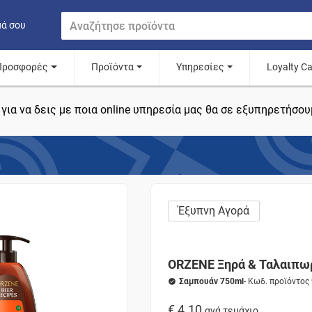
μά σου
Προσφορές
Προϊόντα
Υπηρεσίες
Loyalty C
για να δεις με ποια online υπηρεσία μας θα σε εξυπηρετήσου
Έξυπνη Αγορά
ORZENE Ξηρά & Ταλαιπω
Σαμπουάν 750ml
- Κωδ. προϊόντος
€ 4.10
ανά τεμάχιο