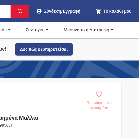
Σύνδεση/Εγγραφή
Το καλάθι μου
ards
Συνταγές
Μεσογειακή Διατροφή
με!
Δες πώς εξυπηρετείσαι
Προσθήκη στα
αγαπημένα
ρημένα Μαλλιά
 985681