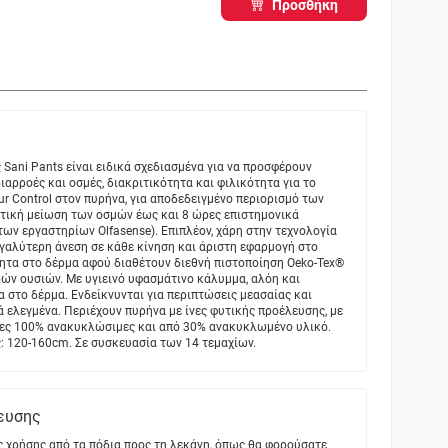
Προσθήκη
Sani Pants είναι ειδικά σχεδιασμένα για να προσφέρουν
αρροές και οσμές, διακριτικότητα και φιλικότητα για το
ur Control στον πυρήνα, για αποδεδειγμένο περιορισμό των
ντική μείωση των οσμών έως και 8 ώρες επιστημονικά
των εργαστηρίων Olfasense). Επιπλέον, χάρη στην τεχνολογία
γαλύτερη άνεση σε κάθε κίνηση και άριστη εφαρμογή στο
ητα στο δέρμα αφού διαθέτουν διεθνή πιστοποίηση Oeko-Tex®
ών ουσιών. Με υγιεινό υφασμάτινο κάλυμμα, αλόη και
ία στο δέρμα. Ενδείκνυνται για περιπτώσεις μεασαίας και
 ελεγμένα. Περιέχουν πυρήνα με ίνες φυτικής προέλευσης, με
ίες 100% ανακυκλώσιμες και από 30% ανακυκλωμένο υλικό.
ς: 120-160cm. Σε συσκευασία των 14 τεμαχίων.
ευσης
ς χρήσης από τα πόδια προς τη λεκάνη, όπως θα φορούσατε