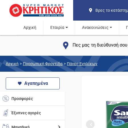
Βρες το κατάστη
Αρχική
Εταιρία
Ανακοινώσεις
Πες μας τη διεύθυνσή σου 
Αρχική
>
Προσωπική Φροντίδα
>
Πάνες Ενηλίκων
Αγαπημένα
Προσφορές
Έξυπνες αγορές
Μαναβική