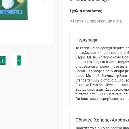
Σχόλια προϊόντος
Περιγραφή
Τα ελαστικά εσώρουχα ακράτειας 
αποτελεσματική προστασία από δι
δέρμα. Με ειδική τεχνολογία Odo
οσμών για έως και 8 ώρες (σημα
αποδεδειγμένη μέσω in-use tests 
Comfi-Fit εξασφαλίζουν ακόμα με
σώμα. Με αποδεδειγμένη φιλικότ
Standard 100 για απουσία βλαβερ
βιταμίνη Ε για Sensitive προστασ
βαριάς ακράτειας. Δερματολογικά
πιστοποίηση FSC®. Σε συσκευασ
Για διαστάσεις περιφέρειας μέση
Οδηγίες Χρήσης/Αποθήκ
Φορέστε το ειδικό εσώρουχο μια