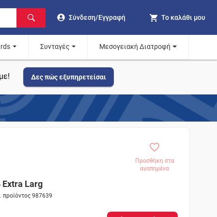
Σύνδεση/Εγγραφή
Το καλάθι μου
ards
Συνταγές
Μεσογειακή Διατροφή
με!
Δες πώς εξυπηρετείσαι
Προσθήκη στα
αγαπημένα
 Extra Larg
. προϊόντος 987639