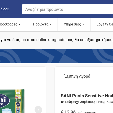
μά σου
Προσφορές
Προϊόντα
Υπηρεσίες
Loyalty C
για να δεις με ποια online υπηρεσία μας θα σε εξυπηρετήσου
Έξυπνη Αγορά
SANI Pants Sensitive No4
Εσώρουχο Ακράτειας 14τεμ,
- Κωδ
€ 12.86
ανά τεμάχιο