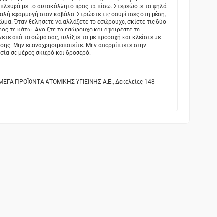
ν πλευρά με το αυτοκόλλητο προς τα πίσω. Στερεώστε το ψηλά
καλή εφαρμογή στον καβάλο. Στρώστε τις σουρίτσες στη μέση,
ώμα. Όταν θελήσετε να αλλάξετε το εσώρουχο, σκίστε τις δύο
προς τα κάτω. Ανοίξτε το εσώρουχο και αφαιρέστε το
τε από το σώμα σας, τυλίξτε το με προσοχή και κλείστε με
ήσης. Μην επαναχρησιμοποιείτε. Μην απορρίπτετε στην
σία σε μέρος σκιερό και δροσερό.
ΜΕΓΑ ΠΡΟΪΟΝΤΑ ΑΤΟΜΙΚΗΣ ΥΓΙΕΙΝΗΣ Α.Ε., Δεκελείας 148,