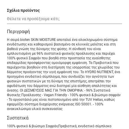
Σχόλια προϊόντος
Περιγραφή
Η σειρά bioten SKIN MOISTURE αποτελεί ένα ολοκληρωμένο σύστημα
ενυδάτωσης και καθαρισμού βασισμένο σε κλινικές μελέτες και στη
βαθειά γνώση της δύναμης της φύσης. Η σύνθεσή του είναι
εμπλουτισμένη με 96% συστατικά φυσικής προέλευσης και περιέχει
100% φυσικό Σαφράν που βοηθά στην προστασία της ευαίσθητης
επιδερμίδας προσφέροντας ομοιόμορφη εμφάνιση. Τα Πρεβιοτικά που
περιέχονται βοηθούν στη διατήρηση της ισορροπίας της χλωρίδας του
δέρματος προάγοντας την υγιή εμφάνισή του. Το HYDRO NUTRIENT, ένα
προηγμένο ενυδατικό σύμπλεγμα, που συνδυάζει την αγνότητα των
φυσικών συστατικών με τη δύναμη της επιστήμης, αποτρέπει την
αφυδάτωση του δέρματος ενώ διατηρεί μία αίσθηση απαλότητας και
άνεσης. ΟΙ ΔΕΣΜΕΥΣΕΙΣ ΜΑΣ ΓΙΑ ΤΗΝ ΟΜΟΡΦΙΑ: - 96% Συστατικά
Φυσικής Προέλευσης - Vegan Friendly - 100% φυσικό & βιώσιμο σαφράν
- Το εργοστάσιό μας είναι πιστοποιημένο από την TUV Hellas, καθώς
εφαρμόζει σύστημα διαχείρισης ενέργειας ISO 50001. - 100%
ανακυκλώσιμα υλικά συσκευασίας
Συστατικά
100% φυσικό & βιώσιμο Σαφράν,Πρεβιοτικά, ενυδατικό σύμπλοκο