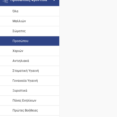
Όλα
Μαλλιών
Σώματος
Προσώπου
Χεριών
Αντιηλιακά
Στοματική Υγιεινή
Γυναικεία Υγιεινή
Ξυριστικά
Πάνες Ενηλίκων
Πρώτες Βοήθειες