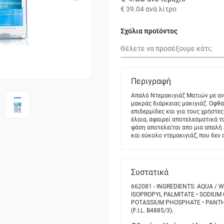
€ 39.04
ανά λίτρο
Σχόλια προϊόντος
Περιγραφή
Απαλό Ντεμακιγιάζ Ματιών με αν
μακράς διάρκειας μακιγιάζ. Οφθα
επιδερμίδες και για τους χρήστ
έλαια, αφαιρεί αποτελεσματικά τ
φάση αποτελείται απο μια απαλή
και εύκολο ντεμακιγιάζ, που δεν 
Συστατικά
662081 - INGREDIENTS: AQUA /
ISOPROPYL PALMITATE • SODIUM
POTASSIUM PHOSPHATE • PANTHE
(F.I.L. B4885/3).