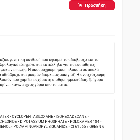
Προσθήκη
αζωογονητική σύνθεσή που αφαιρεί το αδιάβροχο και το
λμολογικά ελεγμένο και κατάλληλο για τις ευαίσθητες
ες φακών επαφής. Η σκουρόχρωμη φάση πλούσια σε απαλά
ο αδιάβροχο και μακράς διάρκειας μακιγιάζ. Η ανοιχτόχρωμη
 λοσιόν που χαρίζει ευχάριστη αίσθηση φρεσκάδας. Γρήγορο
αφήνει κανένα ίχνος γύρω απο τα μάτια.
 WATER • CYCLOPENTASILOXANE • ISOHEXADECANE •
 CHLORIDE • DIPOTASSIUM PHOSPHATE • POLOXAMER 184 •
NOL • POLYAMINOPROPYL BIGUANIDE • CI 61565 / GREEN 6