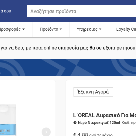
μά σου
Προσφορές
Προϊόντα
Υπηρεσίες
Loyalty C
για να δεις με ποια online υπηρεσία μας θα σε εξυπηρετήσου
Έξυπνη Αγορά
L΄OREAL Διφασικό Για Μ
Νερό Ντεμακιγιάζ 125ml
- Κωδ. π
€ 4.88
ανά τεμάχιο