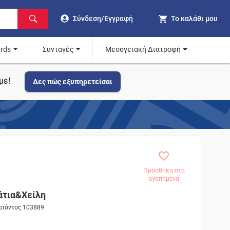
Σύνδεση/Εγγραφή
Το καλάθι μου
ards
Συνταγές
Μεσογειακή Διατροφή
με!
Δες πώς εξυπηρετείσαι
Προσθήκη στα
αγαπημένα
άτια&Χείλη
ροϊόντος 103889