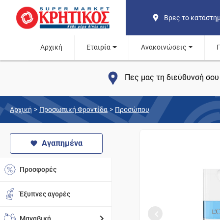
Βρες το κατάστη
Αρχική
Εταιρία
Ανακοινώσεις
Πες μας τη διεύθυνσή σου 
Αρχική
>
Προσωπική Φροντίδα
>
Προσώπου
Αγαπημένα
Προσφορές
Έξυπνες αγορές
Μαναβική