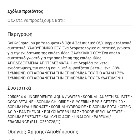
Σχόλια προϊόντος
Περιγραφή
Gel Καθαρισμού με Υαλουρονικό Οξύ & Σαλικυλικό Οξύ. Δερματολογικά
συστατικά. ΥΑΛΟΥΡΟΝΙΚΟ ΟΞΥ: Ένα δερματολογικό συστατικό, γνωστό
για την ενυδάτωση της επιδερμίδας. ΣΑΛΥΚΙΛΙΚΟ ΟΞΥ: Ένα απαλό
συστατικό γνωστό για την απολέπιση της επιδερμίδας.
ΑΠΟΔΕΔΕΙΓΜΕΝΑ ΑΠΟΤΕΛΕΣΜΑΤΑ Η επιδερμίδα φαίνεται
ενυδατωμένη, πιο απαλή και η υφή εμφανίζεται βελτιωμένη. 88%
ΣΥΜΦΩΝΕΙ ΟΤΙ ΑΙΣΘΑΝΕΤΑΙ ΤΗΝ ΕΠΙΔΕΡΜΙΔΑ ΤΟΥ ΠΙΟ ΑΠΑΛΗ 72%
ΣΥΜΦΩΝΕΙ ΟΤΙ ΑΙΣΘΑΝΕΤΑΙ ΤΗΝ ΕΠΙΔΕΡΜΙΔΑ ΤΟΥ ΕΝΥΔΑΤΩΜΕΝΗ
Συστατικά
2050504 4 - INGREDIENTS: AQUA / WATER • SODIUM LAURETH SULFATE •
COCO-BETAINE • SODIUM CHLORIDE • GLYCERIN • PPG-5-CETETH-20 •
SODIUM HYALURONATE • SODIUM HYDROXIDE • DISODIUM EDTA • CITRIC
ACID • PANTHENOL • POLYQUATERNIUM-7 • TOCOPHERYL ACETATE •
SODIUM BENZOATE • SALICYLIC ACID • LINALOOL • PARFUM /
FRAGRANCE (F.I.L. C260728/1).
Οδηγίες Χρήσης/Αποθήκευσης