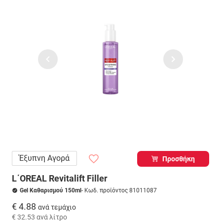
Έξυπνη Αγορά
Προσθήκη
L΄OREAL Revitalift Filler
Gel Καθαρισμού 150ml
- Κωδ. προϊόντος 81011087
€ 4.88
ανά τεμάχιο
€ 32.53
ανά λίτρο