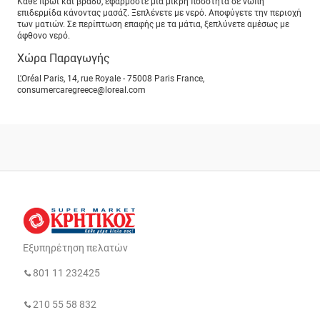
Κάθε πρωί και βράδυ, εφαρμόστε μία μικρή ποσότητα σε νωπή
επιδερμίδα κάνοντας μασάζ. Ξεπλένετε με νερό. Αποφύγετε την περιοχή
των ματιών. Σε περίπτωση επαφής με τα μάτια, ξεπλύνετε αμέσως με
άφθονο νερό.
Χώρα Παραγωγής
L'Oréal Paris, 14, rue Royale - 75008 Paris France,
consumercaregreece@loreal.com
Εξυπηρέτηση πελατών
801 11 232425
210 55 58 832