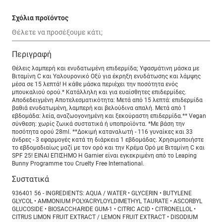
Σχόλια προϊόντος
Περιγραφή
Θέλεις λαμπερή και ενυδατωμένη επιδερμίδα; Υφασμάτινη μάσκα με
Βιταμίνη C και Υαλουρονικό Οξύ για έκρηξη ενυδάτωσης και λάμψης
μέσα σε 15 λεπτά! Η κάθε μάσκα περιέχει την ποσότητα ενός
μπουκαλιού ορού.* Κατάλληλη και για ευαίσθητες επιδερμίδες.
Αποδεδειγμένη Αποτελεσματικότητα: Μετά από 15 λεπτά: επιδερμίδα
βαθιά ενυδατωμένη, λαμπερή και βελούδινα απαλή. Μετά από 1
εβδομάδα: λεία, αναζωογονημένη και ξεκούραστη επιδερμίδα.** Vegan
σύνθεση: χωρίς ζωικά συστατικά ή υποπροϊόντα. *Με βάση την
ποσότητα ορού 28ml. **Δοκιμή καταναλωτή - 116 γυναίκες και 33
άνδρες - 3 εφαρμογές κατά τη διάρκεια 1 εβδομάδας. Χρησιμοποιήστε
το εβδομαδιαίως μαζί με τον ορό και την Κρέμα Ορό με Βιταμίνη C και
SPF 25! ΕΙΝΑΙ ΕΠΙΣΗΜΟ Η Garnier είναι εγκεκριμένη από το Leaping
Bunny Programme του Cruelty Free International.
Συστατικά
936401 56 - INGREDIENTS: AQUA / WATER • GLYCERIN • BUTYLENE
GLYCOL • AMMONIUM POLYACRYLOYLDIMETHYL TAURATE • ASCORBYL
GLUCOSIDE • BIOSACCHARIDE GUM-1 • CITRIC ACID • CITRONELLOL •
CITRUS LIMON FRUIT EXTRACT / LEMON FRUIT EXTRACT • DISODIUM