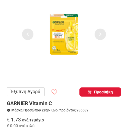
Έξυπνη Αγορά
Προσθήκη
GARNIER Vitamin C
Μάσκα Προσώπου 28gr
- Κωδ. προϊόντος 986589
€ 1.73
ανά τεμάχιο
€ 0.00
ανά κιλό