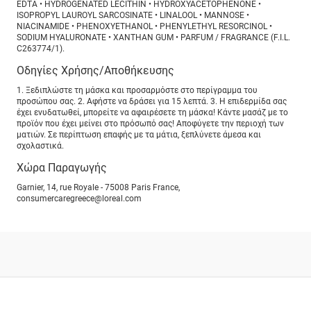
EDTA • HYDROGENATED LECITHIN • HYDROXYACETOPHENONE •
ISOPROPYL LAUROYL SARCOSINATE • LINALOOL • MANNOSE •
NIACINAMIDE • PHENOXYETHANOL • PHENYLETHYL RESORCINOL •
SODIUM HYALURONATE • XANTHAN GUM • PARFUM / FRAGRANCE (F.I.L.
C263774/1).
Οδηγίες Χρήσης/Αποθήκευσης
1. Ξεδιπλώστε τη μάσκα και προσαρμόστε στο περίγραμμα του
προσώπου σας. 2. Αφήστε να δράσει για 15 λεπτά. 3. Η επιδερμίδα σας
έχει ενυδατωθεί, μπορείτε να αφαιρέσετε τη μάσκα! Κάντε μασάζ με το
προϊόν που έχει μείνει στο πρόσωπό σας! Αποφύγετε την περιοχή των
ματιών. Σε περίπτωση επαφής με τα μάτια, ξεπλύνετε άμεσα και
σχολαστικά.
Χώρα Παραγωγής
Garnier, 14, rue Royale - 75008 Paris France,
consumercaregreece@loreal.com