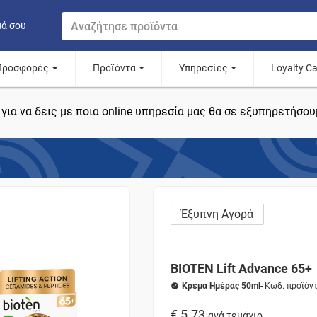
μά σου
Προσφορές
Προϊόντα
Υπηρεσίες
Loyalty C
για να δεις με ποια online υπηρεσία μας θα σε εξυπηρετήσου
Έξυπνη Αγορά
BIOTEN Lift Advance 65+
Κρέμα Ημέρας 50ml
- Κωδ. προϊόν
€ 5.73
ανά τεμάχιο