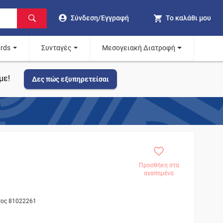
Σύνδεση/Εγγραφή
Το καλάθι μου
ards
Συνταγές
Μεσογειακή Διατροφή
με!
Δες πώς εξυπηρετείσαι
Προσθήκη στα
αγαπημένα
τος 81022261