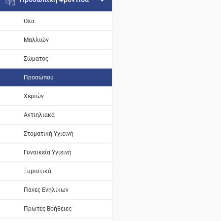
Όλα
Μαλλιών
Σώματος
Προσώπου
Χεριών
Αντιηλιακά
Στοματική Υγιεινή
Γυναικεία Υγιεινή
Ξυριστικά
Πάνες Ενηλίκων
Πρώτες Βοήθειες