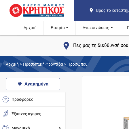
Βρες το κατάστη
Αρχική
Εταιρία
Ανακοινώσεις
Πες μας τη διεύθυνσή σου 
Αρχική
>
Προσωπική Φροντίδα
>
Προσώπου
Αγαπημένα
Προσφορές
Έξυπνες αγορές
Μαναβική